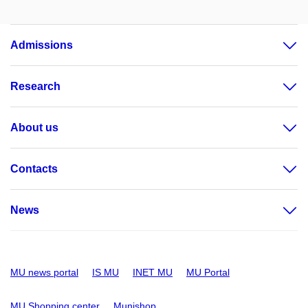
Admissions
Research
About us
Contacts
News
MU news portal
IS MU
INET MU
MU Portal
MU Shopping center
Munishop