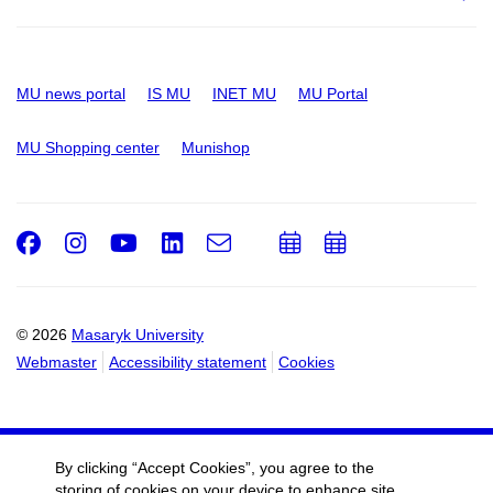
MU news portal
IS MU
INET MU
MU Portal
MU Shopping center
Munishop
Facebook
Instagram
Youtube
LinkedIn
e-
Add
Add
Email
mail
to
to
calendar
calendar
© 2026
Masaryk University
Webmaster
Accessibility statement
Cookies
By clicking “Accept Cookies”, you agree to the
storing of cookies on your device to enhance site