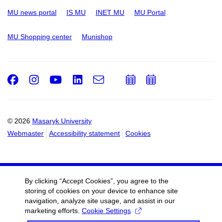
MU news portal
IS MU
INET MU
MU Portal
MU Shopping center
Munishop
Facebook
Instagram
Youtube
LinkedIn
e-
Add
Add
Email
mail
to
to
calendar
calendar
© 2026
Masaryk University
Webmaster
Accessibility statement
Cookies
By clicking “Accept Cookies”, you agree to the
storing of cookies on your device to enhance site
navigation, analyze site usage, and assist in our
marketing efforts.
Cookie Settings