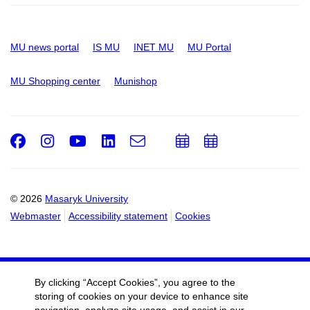
MU news portal
IS MU
INET MU
MU Portal
MU Shopping center
Munishop
Facebook
Instagram
Youtube
LinkedIn
e-
Add
Add
Email
mail
to
to
calendar
calendar
© 2026
Masaryk University
Webmaster
Accessibility statement
Cookies
By clicking “Accept Cookies”, you agree to the
storing of cookies on your device to enhance site