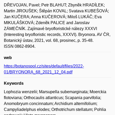
DŘEVOJAN, Pavel; Petr BLAHUT; Zbyněk HRADÍLEK;
Martin JIROUŠEK; Štěpán KOVAL; Svatava KUBEŠOVÁ;
Jan KUČERA; Anna KUČEROVÁ; Miloš LUKÁČ; Eva
MIKULÁŠKOVÁ; Zdeněk PALICE and Jaroslav
ZÁMEČNÍK. Zajímavé bryofloristické nálezy XXXVI
(Interesting bryofloristic records, XXXVI). Bryonora. AV ČR,
Botanický ústav, 2021, vol. 68, prosinec, p. 35-48.
ISSN 0862-8904.
web
https://botanospol.cz/sites/default/files/2022-
01/BRYONORA_68_2021_12_04.pdf
Keywords
Lophozia wenzelii; Marsupella subemarginata; Moerckia
flotoviana; Orthocaulis atlanticus; Scapania parvifolia;
Anomobryum concinnatum; Archidium alternifolium;
Campyliadelphus elodes; Orthotrichum stellatum; Pohlia