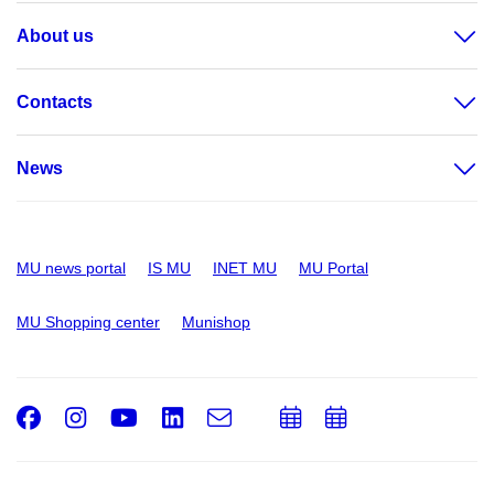
About us
Contacts
News
MU news portal
IS MU
INET MU
MU Portal
MU Shopping center
Munishop
Facebook
Instagram
Youtube
LinkedIn
e-
Add
Add
Email
mail
to
to
calendar
calendar