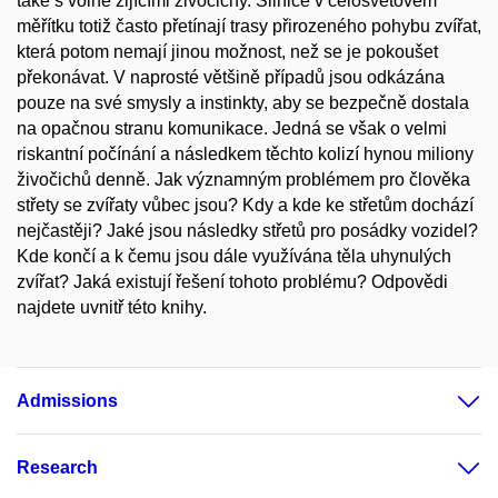
také s volně žijícími živočichy. Silnice v celosvětovém
měřítku totiž často přetínají trasy přirozeného pohybu zvířat,
která potom nemají jinou možnost, než se je pokoušet
překonávat. V naprosté většině případů jsou odkázána
pouze na své smysly a instinkty, aby se bezpečně dostala
na opačnou stranu komunikace. Jedná se však o velmi
riskantní počínání a následkem těchto kolizí hynou miliony
živočichů denně. Jak významným problémem pro člověka
střety se zvířaty vůbec jsou? Kdy a kde ke střetům dochází
nejčastěji? Jaké jsou následky střetů pro posádky vozidel?
Kde končí a k čemu jsou dále využívána těla uhynulých
zvířat? Jaká existují řešení tohoto problému? Odpovědi
najdete uvnitř této knihy.
Admissions
Research