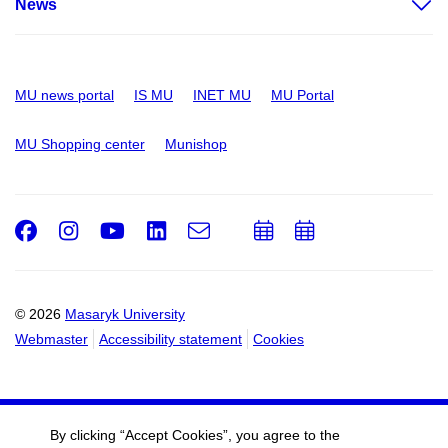
News
MU news portal
IS MU
INET MU
MU Portal
MU Shopping center
Munishop
Facebook
Instagram
Youtube
LinkedIn
e-
Add
Add
Email
mail
to
to
calendar
calendar
© 2026
Masaryk University
Webmaster
Accessibility statement
Cookies
By clicking “Accept Cookies”, you agree to the