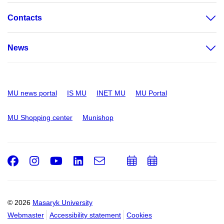
Contacts
News
MU news portal
IS MU
INET MU
MU Portal
MU Shopping center
Munishop
Facebook
Instagram
Youtube
LinkedIn
e-
Add
Add
Email
mail
to
to
calendar
calendar
© 2026
Masaryk University
Webmaster
Accessibility statement
Cookies