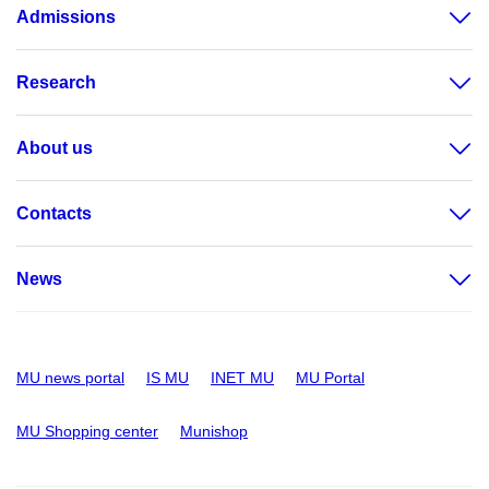
Admissions
Research
About us
Contacts
News
MU news portal
IS MU
INET MU
MU Portal
MU Shopping center
Munishop