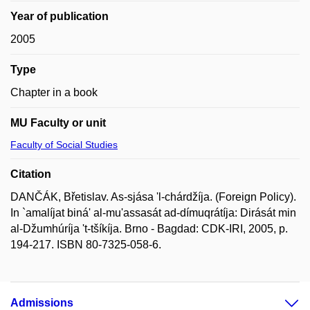
Year of publication
2005
Type
Chapter in a book
MU Faculty or unit
Faculty of Social Studies
Citation
DANČÁK, Břetislav. As-sjása 'l-chárdžíja. (Foreign Policy).
In `amalíjat biná' al-mu'assasát ad-dímuqrátíja: Dirását min
al-Džumhúríja 't-tšíkíja. Brno - Bagdad: CDK-IRI, 2005, p.
194-217. ISBN 80-7325-058-6.
Admissions