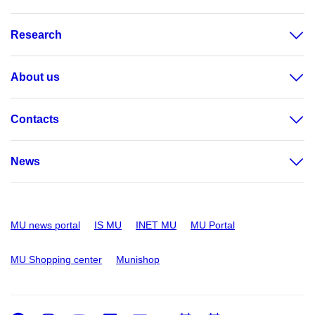
Research
About us
Contacts
News
MU news portal
IS MU
INET MU
MU Portal
MU Shopping center
Munishop