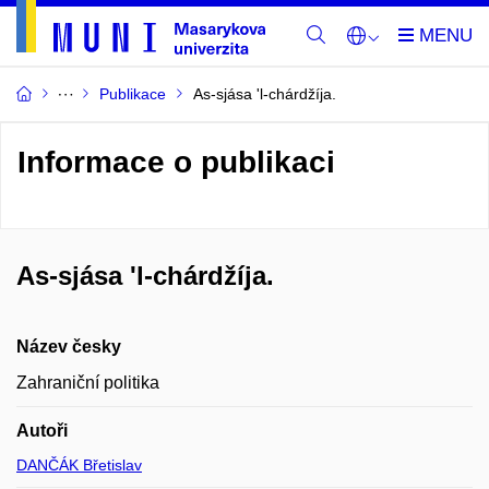
Publikace
As-sjása 'l-chárdžíja.
Informace o publikaci
As-sjása 'l-chárdžíja.
Název česky
Zahraniční politika
Autoři
DANČÁK Břetislav