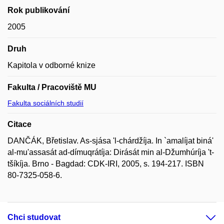
Rok publikování
2005
Druh
Kapitola v odborné knize
Fakulta / Pracoviště MU
Fakulta sociálních studií
Citace
DANČÁK, Břetislav. As-sjása 'l-chárdžíja. In `amalíjat biná'
al-mu'assasát ad-dímuqrátíja: Dirását min al-Džumhúríja 't-
tšíkíja. Brno - Bagdad: CDK-IRI, 2005, s. 194-217. ISBN
80-7325-058-6.
Chci studovat