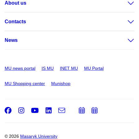
About us
Contacts
News
MU news portal
IS MU
INET MU
MU Portal
MU Shopping center
Munishop
Facebook
Instagram
Youtube
LinkedIn
e-
Add
Add
Email
mail
to
to
calendar
calendar
© 2026
Masaryk University