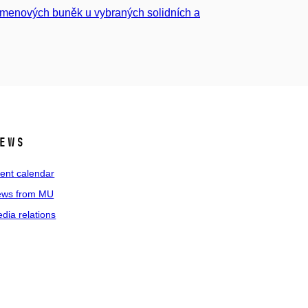
kmenových buněk u vybraných solidních a
ews
ent calendar
ws from MU
dia relations