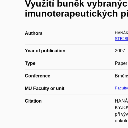
Využití buněk vybranýc
imunoterapeutických p
HANÁK 
Authors
STEJS
Year of publication
2007
Type
Paper 
Conference
Brněns
Faculty
MU Faculty or unit
Citation
HANÁK
KYJOV
při vý
onkolo