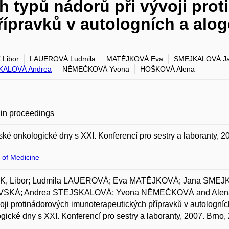
h typů nádorů při vývoji pro
řípravků v autologních a al
Libor
LAUEROVÁ Ludmila
MATĚJKOVÁ Eva
SMEJKALOVÁ J
KALOVÁ Andrea
NĚMEČKOVÁ Yvona
HOŠKOVÁ Alena
in proceedings
ké onkologické dny s XXI. Konferencí pro sestry a laboranty, 2
 of Medicine
, Libor; Ludmila LAUEROVÁ; Eva MATĚJKOVÁ; Jana SMEJK
SKÁ; Andrea STEJSKALOVÁ; Yvona NĚMEČKOVÁ and Alena H
voji protinádorových imunoterapeutických přípravků v autologn
gické dny s XXI. Konferencí pro sestry a laboranty, 2007. Brno