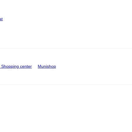
at
Shopping center
Munishop