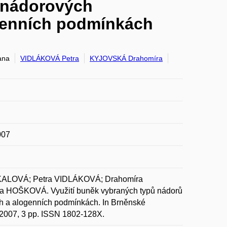
tinádorových
ogenních podmínkách
ana
VIDLÁKOVÁ Petra
KYJOVSKÁ Drahomíra
007
ALOVÁ; Petra VIDLÁKOVÁ; Drahomíra
OŠKOVÁ. Využití buněk vybraných typů nádorů
ích a alogenních podmínkách. In Brněnské
, 2007, 3 pp. ISSN 1802-128X.