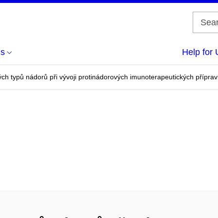
us
Help for 
ých typů nádorů při vývoji protinádorových imunoterapeutických přípr