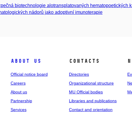
pečná biotechnologie alotransplatovaných hematopoetických 
atologických nádorů jako adoptivní imunoterapie
About us
Contacts
N
Official notice board
Directories
Ev
Careers
Organizational structure
Ne
About us
MU Official bodies
Me
Partnership
Libraries and publications
Services
Contact and orientation