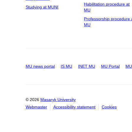
Habilitation procedure at
Studying at MUNI
MU
Professorship procedure 
MU
MU news portal
IS MU
INET MU
MU Portal
MU 
© 2026
Masaryk University
Webmaster
Accessibility statement
Cookies