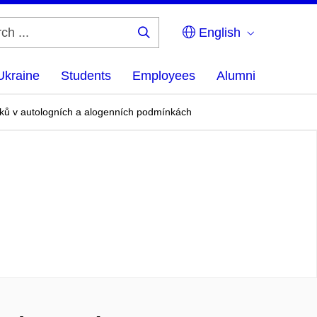
English
Search
...
Ukraine
Students
Employees
Alumni
avků v autologních a alogenních podmínkách