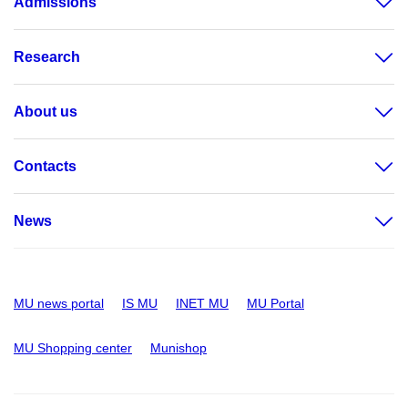
Admissions
Research
About us
Contacts
News
MU news portal
IS MU
INET MU
MU Portal
MU Shopping center
Munishop