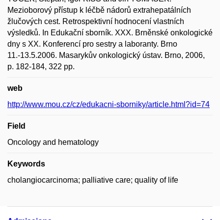
Mezioborový přístup k léčbě nádorů extrahepatálních
žlučových cest. Retrospektivní hodnocení vlastních
výsledků. In Edukační sborník. XXX. Brněnské onkologické
dny s XX. Konferencí pro sestry a laboranty. Brno
11.-13.5.2006. Masarykův onkologický ústav. Brno, 2006,
p. 182-184, 322 pp.
web
http://www.mou.cz/cz/edukacni-sborniky/article.html?id=74
Field
Oncology and hematology
Keywords
cholangiocarcinoma; palliative care; quality of life