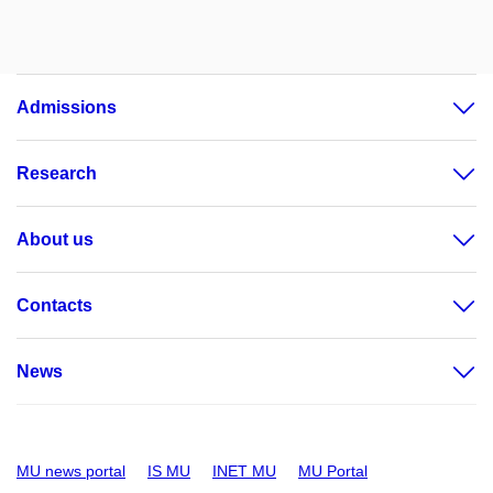
Admissions
Research
About us
Contacts
News
MU news portal
IS MU
INET MU
MU Portal