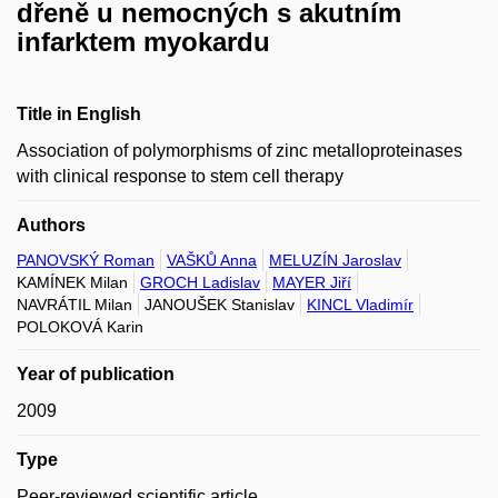
dřeně u nemocných s akutním
infarktem myokardu
Title in English
Association of polymorphisms of zinc metalloproteinases
with clinical response to stem cell therapy
Authors
PANOVSKÝ Roman
VAŠKŮ Anna
MELUZÍN Jaroslav
KAMÍNEK Milan
GROCH Ladislav
MAYER Jiří
NAVRÁTIL Milan
JANOUŠEK Stanislav
KINCL Vladimír
POLOKOVÁ Karin
Year of publication
2009
Type
Peer-reviewed scientific article