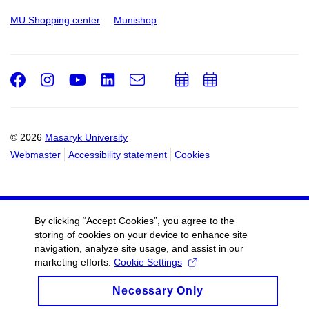
MU Shopping center
Munishop
Facebook
Instagram
Youtube
LinkedIn
e-
Add
Add
Email
mail
to
to
calendar
calendar
© 2026
Masaryk University
Webmaster
Accessibility statement
Cookies
By clicking “Accept Cookies”, you agree to the
storing of cookies on your device to enhance site
navigation, analyze site usage, and assist in our
marketing efforts.
Cookie Settings
Necessary Only