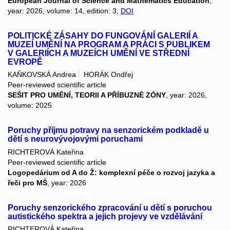
European Journal of Science and Mathematics Education
,
year: 2026, volume: 14, edition: 3,
DOI
POLITICKÉ ZÁSAHY DO FUNGOVÁNÍ GALERIÍ A
MUZEÍ UMĚNÍ NA PROGRAM A PRÁCI S PUBLIKEM
V GALERIÍCH A MUZEÍCH UMĚNÍ VE STŘEDNÍ
EVROPĚ
KAŇKOVSKÁ Andrea
HORÁK Ondřej
Peer-reviewed scientific article
SEŠIT PRO UMĚNÍ, TEORII A PŘÍBUZNÉ ZÓNY
, year: 2026,
volume: 2025
Poruchy příjmu potravy na senzorickém podkladě u
dětí s neurovývojovými poruchami
RICHTEROVÁ Kateřina
Peer-reviewed scientific article
Logopedárium od A do Ž: komplexní péče o rozvoj jazyka a
řeči pro MŠ
, year: 2026
Poruchy senzorického zpracování u dětí s poruchou
autistického spektra a jejich projevy ve vzdělávání
RICHTEROVÁ Kateřina