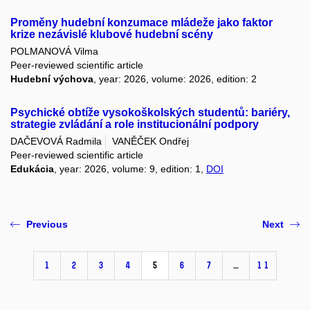
Proměny hudební konzumace mládeže jako faktor
krize nezávislé klubové hudební scény
POLMANOVÁ Vilma
Peer-reviewed scientific article
Hudební výchova
, year: 2026, volume: 2026, edition: 2
Psychické obtíže vysokoškolských studentů: bariéry,
strategie zvládání a role institucionální podpory
DAČEVOVÁ Radmila
VANĚČEK Ondřej
Peer-reviewed scientific article
Edukácia
, year: 2026, volume: 9, edition: 1,
DOI
Previous
Next
1
2
3
4
5
6
7
…
11