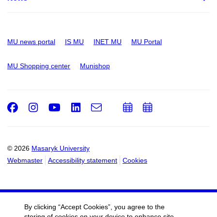
MU news portal
IS MU
INET MU
MU Portal
MU Shopping center
Munishop
Facebook
Instagram
Youtube
LinkedIn
e-
Add
Add
Email
mail
to
to
calendar
calendar
© 2026
Masaryk University
Webmaster
Accessibility statement
Cookies
By clicking “Accept Cookies”, you agree to the
storing of cookies on your device to enhance site