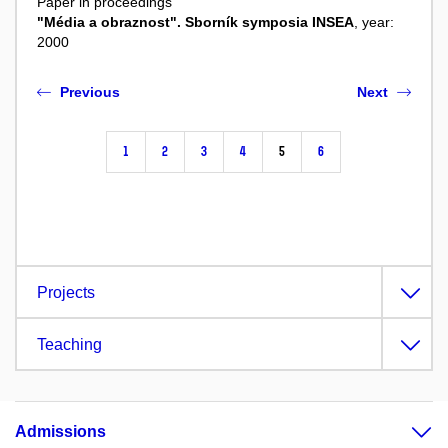
Paper in proceedings
"Média a obraznost". Sborník symposia INSEA
, year:
2000
Previous
Next
1
2
3
4
5
6
Projects
Teaching
Admissions