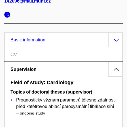
142096@mail.muni.cz
Basic information
CV
Supervision
Field of study: Cardiology
Topics of doctoral theses (supervisor)
Prognostický význam parametrů tělesné zdatnosti
před katétrovou ablací paroxysmální fibrilace síní
–
ongoing study