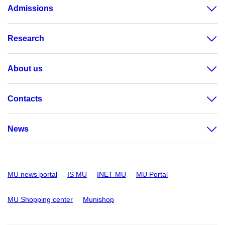
Admissions
Research
About us
Contacts
News
MU news portal
IS MU
INET MU
MU Portal
MU Shopping center
Munishop