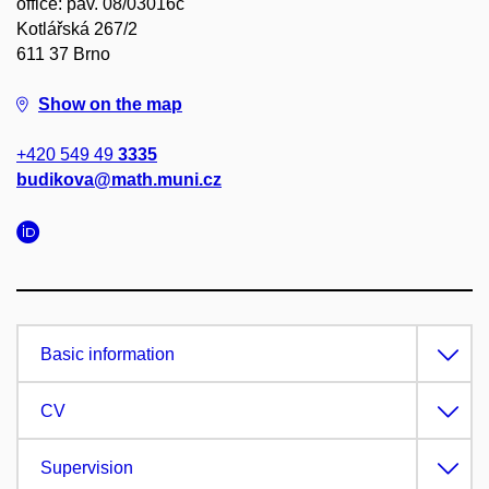
office: pav. 08/03016c
Kotlářská 267/2
611 37 Brno
Show on the map
+420 549 49
3335
budikova@math.muni.cz
Basic information
CV
Supervision