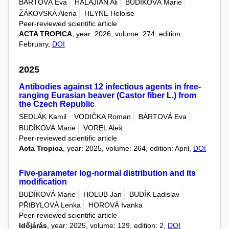
BÁRTOVÁ Eva
HALAJIAN Ali
BUDÍKOVÁ Marie
ŽÁKOVSKÁ Alena
HEYNE Heloise
Peer-reviewed scientific article
ACTA TROPICA
, year: 2026, volume: 274, edition:
February,
DOI
2025
Antibodies against 12 infectious agents in free-
ranging Eurasian beaver (Castor fiber L.) from
the Czech Republic
SEDLÁK Kamil
VODIČKA Roman
BÁRTOVÁ Eva
BUDÍKOVÁ Marie
VOREL Aleš
Peer-reviewed scientific article
Acta Tropica
, year: 2025, volume: 264, edition: April,
DOI
Five-parameter log-normal distribution and its
modification
BUDÍKOVÁ Marie
HOLUB Jan
BUDÍK Ladislav
PŘIBYLOVÁ Lenka
HOROVÁ Ivanka
Peer-reviewed scientific article
Időjárás
, year: 2025, volume: 129, edition: 2,
DOI