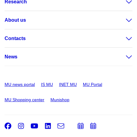
Research
About us
Contacts
News
MU news portal
IS MU
INET MU
MU Portal
MU Shopping center
Munishop
Facebook
Instagram
Youtube
LinkedIn
e-
Add
Add
Email
mail
to
to