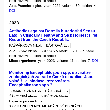
Peer-reviewed scientific article
Acta Parasitologica
, year: 2024, volume: 69, edition: 4,
DOI
2023
Antibodies against Borrelia burgdorferi Sensu
Lato in Clinically Healthy and Sick Horses: First
Report from the Czech Republic
KAŠPÁRKOVÁ Nikola
BÁRTOVÁ Eva
ŽÁKOVSKÁ Alena
BUDÍKOVÁ Marie
SEDLÁK Kamil
Peer-reviewed scientific article
Microorganisms
, year: 2023, volume: 11, edition: 7,
DOI
Monitoring Encephalitozoon spp. u zvířat ze
zoologických zahrad v České republice. Jsou
volně žijící hlodavci rezervoárem
Encephalitozoon spp.?
TOMÁNKOVÁ Nikola
BÁRTOVÁ Eva
ŽÁKOVSKÁ Alena
BUDÍKOVÁ Marie
Paper in proceedings
XXV. KONFERENCE MLADÝCH VĚDECKÝCH