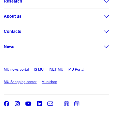
Research
About us
Contacts
News
MU news portal
IS MU
INET MU
MU Portal
MU Shopping center
Munishop
Facebook
Instagram
Youtube
LinkedIn
e-
Add
Add
Email
mail
to
to