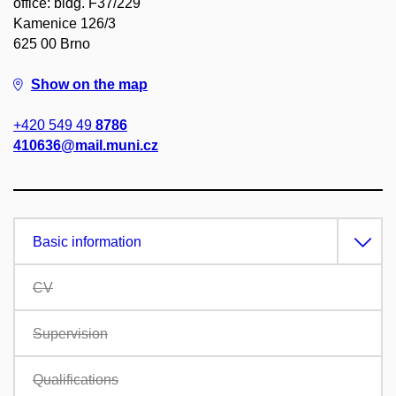
office: bldg. F37/229
Kamenice 126/3
625 00 Brno
Show on the map
+420 549 49
8786
410636@mail.muni.cz
Basic information
CV
Supervision
Qualifications