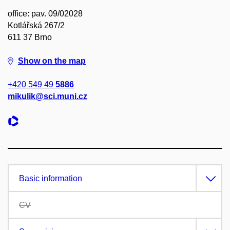
office: pav. 09/02028
Kotlářská 267/2
611 37 Brno
Show on the map
+420 549 49
5886
mikulik@sci.muni.cz
Basic information
CV