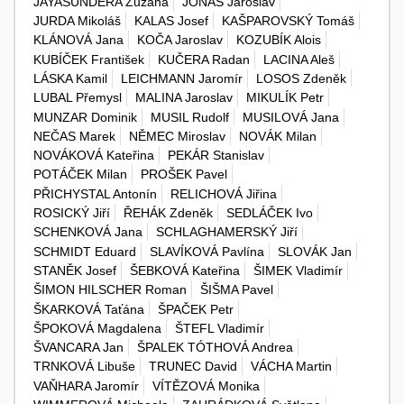
JAYASUNDERA Zuzana
JONAS Jaroslav
JURDA Mikoláš
KALAS Josef
KAŠPAROVSKÝ Tomáš
KLÁNOVÁ Jana
KOČA Jaroslav
KOZUBÍK Alois
KUBÍČEK František
KUČERA Radan
LACINA Aleš
LÁSKA Kamil
LEICHMANN Jaromír
LOSOS Zdeněk
LUBAL Přemysl
MALINA Jaroslav
MIKULÍK Petr
MUNZAR Dominik
MUSIL Rudolf
MUSILOVÁ Jana
NEČAS Marek
NĚMEC Miroslav
NOVÁK Milan
NOVÁKOVÁ Kateřina
PEKÁR Stanislav
POTÁČEK Milan
PROŠEK Pavel
PŘICHYSTAL Antonín
RELICHOVÁ Jiřina
ROSICKÝ Jiří
ŘEHÁK Zdeněk
SEDLÁČEK Ivo
SCHENKOVÁ Jana
SCHLAGHAMERSKÝ Jiří
SCHMIDT Eduard
SLAVÍKOVÁ Pavlína
SLOVÁK Jan
STANĚK Josef
ŠEBKOVÁ Kateřina
ŠIMEK Vladimír
ŠIMON HILSCHER Roman
ŠIŠMA Pavel
ŠKARKOVÁ Taťána
ŠPAČEK Petr
ŠPOKOVÁ Magdalena
ŠTEFL Vladimír
ŠVANCARA Jan
ŠPALEK TÓTHOVÁ Andrea
TRNKOVÁ Libuše
TRUNEC David
VÁCHA Martin
VAŇHARA Jaromír
VÍTĚZOVÁ Monika