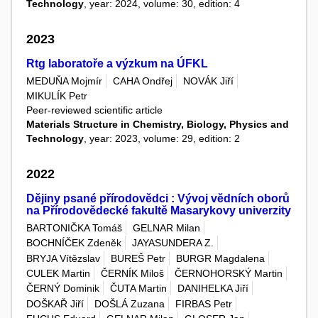
Technology
, year: 2024, volume: 30, edition: 4
2023
Rtg laboratoře a výzkum na ÚFKL
MEDUŇA Mojmír
CAHA Ondřej
NOVÁK Jiří
MIKULÍK Petr
Peer-reviewed scientific article
Materials Structure in Chemistry, Biology, Physics and
Technology
, year: 2023, volume: 29, edition: 2
2022
Dějiny psané přírodovědci : Vývoj vědních oborů
na Přírodovědecké fakultě Masarykovy univerzity
BARTONIČKA Tomáš
GELNAR Milan
BOCHNÍČEK Zdeněk
JAYASUNDERA Z.
BRYJA Vítězslav
BUREŠ Petr
BURGR Magdalena
CULEK Martin
ČERNÍK Miloš
ČERNOHORSKÝ Martin
ČERNÝ Dominik
ČUTA Martin
DANIHELKA Jiří
DOŠKAŘ Jiří
DOŠLÁ Zuzana
FIRBAS Petr