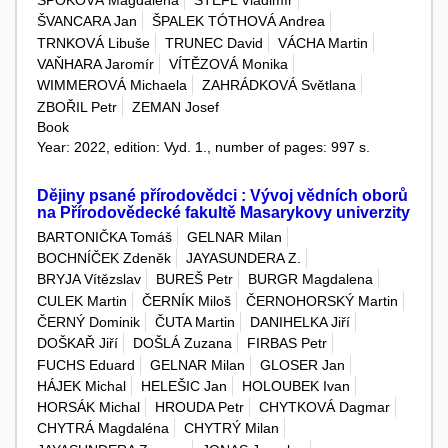
ŠPOKOVÁ Magdalena
ŠTEFL Vladimír
ŠVANCARA Jan
ŠPALEK TÓTHOVÁ Andrea
TRNKOVÁ Libuše
TRUNEC David
VÁCHA Martin
VAŇHARA Jaromír
VÍTĚZOVÁ Monika
WIMMEROVÁ Michaela
ZAHRÁDKOVÁ Světlana
ZBOŘIL Petr
ZEMAN Josef
Book
Year: 2022, edition: Vyd. 1., number of pages: 997 s.
Dějiny psané přírodovědci : Vývoj vědních oborů
na Přírodovědecké fakultě Masarykovy univerzity
BARTONIČKA Tomáš
GELNAR Milan
BOCHNÍČEK Zdeněk
JAYASUNDERA Z.
BRYJA Vítězslav
BUREŠ Petr
BURGR Magdalena
CULEK Martin
ČERNÍK Miloš
ČERNOHORSKÝ Martin
ČERNÝ Dominik
ČUTA Martin
DANIHELKA Jiří
DOŠKAŘ Jiří
DOŠLÁ Zuzana
FIRBAS Petr
FUCHS Eduard
GELNAR Milan
GLOSER Jan
HÁJEK Michal
HELEŠIC Jan
HOLOUBEK Ivan
HORSÁK Michal
HROUDA Petr
CHYTKOVÁ Dagmar
CHYTRÁ Magdaléna
CHYTRÝ Milan