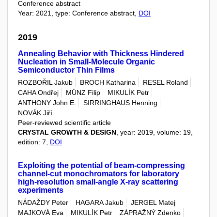
Conference abstract
Year: 2021, type: Conference abstract,
DOI
2019
Annealing Behavior with Thickness Hindered
Nucleation in Small-Molecule Organic
Semiconductor Thin Films
ROZBOŘIL Jakub
BROCH Katharina
RESEL Roland
CAHA Ondřej
MÜNZ Filip
MIKULÍK Petr
ANTHONY John E.
SIRRINGHAUS Henning
NOVÁK Jiří
Peer-reviewed scientific article
CRYSTAL GROWTH & DESIGN
, year: 2019, volume: 19,
edition: 7,
DOI
Exploiting the potential of beam-compressing
channel-cut monochromators for laboratory
high-resolution small-angle X-ray scattering
experiments
NÁDAŽDY Peter
HAGARA Jakub
JERGEL Matej
MAJKOVÁ Eva
MIKULÍK Petr
ZÁPRAŽNÝ Zdenko