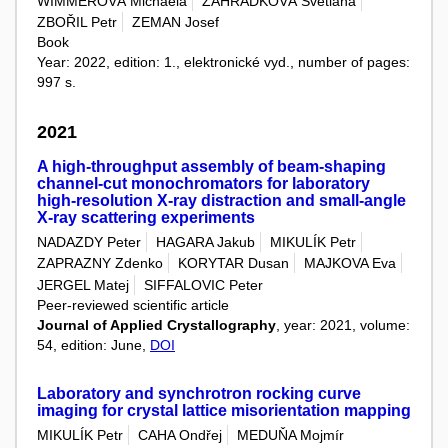
WIMMEROVÁ Michaela
ZAHRÁDKOVÁ Světlana
ZBOŘIL Petr
ZEMAN Josef
Book
Year: 2022, edition: 1., elektronické vyd., number of pages:
997 s.
2021
A high-throughput assembly of beam-shaping
channel-cut monochromators for laboratory
high-resolution X-ray distraction and small-angle
X-ray scattering experiments
NADAZDY Peter
HAGARA Jakub
MIKULÍK Petr
ZAPRAZNY Zdenko
KORYTAR Dusan
MAJKOVA Eva
JERGEL Matej
SIFFALOVIC Peter
Peer-reviewed scientific article
Journal of Applied Crystallography
, year: 2021, volume:
54, edition: June,
DOI
Laboratory and synchrotron rocking curve
imaging for crystal lattice misorientation mapping
MIKULÍK Petr
CAHA Ondřej
MEDUŇA Mojmír