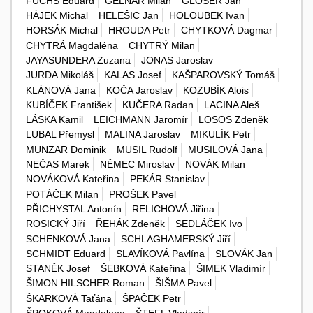
FUCHS Eduard
GELNAR Milan
GLOSER Jan
HÁJEK Michal
HELEŠIC Jan
HOLOUBEK Ivan
HORSÁK Michal
HROUDA Petr
CHYTKOVÁ Dagmar
CHYTRÁ Magdaléna
CHYTRÝ Milan
JAYASUNDERA Zuzana
JONAS Jaroslav
JURDA Mikoláš
KALAS Josef
KAŠPAROVSKÝ Tomáš
KLÁNOVÁ Jana
KOČA Jaroslav
KOZUBÍK Alois
KUBÍČEK František
KUČERA Radan
LACINA Aleš
LÁSKA Kamil
LEICHMANN Jaromír
LOSOS Zdeněk
LUBAL Přemysl
MALINA Jaroslav
MIKULÍK Petr
MUNZAR Dominik
MUSIL Rudolf
MUSILOVÁ Jana
NEČAS Marek
NĚMEC Miroslav
NOVÁK Milan
NOVÁKOVÁ Kateřina
PEKÁR Stanislav
POTÁČEK Milan
PROŠEK Pavel
PŘICHYSTAL Antonín
RELICHOVÁ Jiřina
ROSICKÝ Jiří
ŘEHÁK Zdeněk
SEDLÁČEK Ivo
SCHENKOVÁ Jana
SCHLAGHAMERSKÝ Jiří
SCHMIDT Eduard
SLAVÍKOVÁ Pavlína
SLOVÁK Jan
STANĚK Josef
ŠEBKOVÁ Kateřina
ŠIMEK Vladimír
ŠIMON HILSCHER Roman
ŠIŠMA Pavel
ŠKARKOVÁ Taťána
ŠPAČEK Petr