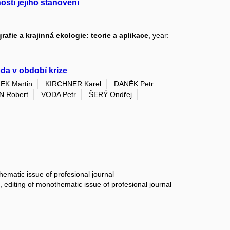
osti jejího stanovení
afie a krajinná ekologie: teorie a aplikace
, year:
da v období krize
EK Martin
KIRCHNER Karel
DANĚK Petr
 Robert
VODA Petr
ŠERÝ Ondřej
hematic issue of profesional journal
, editing of monothematic issue of profesional journal