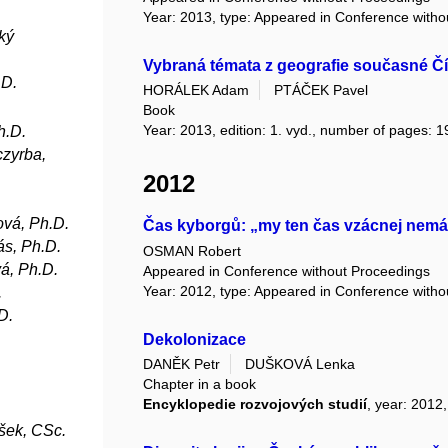
Year: 2013, type: Appeared in Conference with
ký
Vybraná témata z geografie současné Č
.D.
HORÁLEK Adam
PTÁČEK Pavel
Book
Year: 2013, edition: 1. vyd., number of pages: 1
h.D.
zyrba,
2012
ová, Ph.D.
Čas kyborgů: „my ten čas vzácnej nem
ás, Ph.D.
OSMAN Robert
á, Ph.D.
Appeared in Conference without Proceedings
Year: 2012, type: Appeared in Conference with
.
D.
Dekolonizace
DANĚK Petr
DUŠKOVÁ Lenka
Chapter in a book
Encyklopedie rozvojových studií
, year: 2012
šek, CSc.