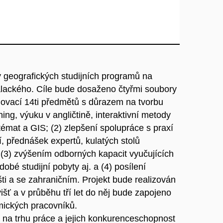
ky geografických studijních programů na
alackého. Cíle bude dosaženo čtyřmi soubory
inovací 14ti předmětů s důrazem na tvorbu
ing, výuku v angličtině, interaktivní metody
émat a GIS; (2) zlepšení spolupráce s praxí
í, přednášek expertů, kulatých stolů
 (3) zvýšením odborných kapacit vyučujících
obé studijní pobyty aj. a (4) posílení
šti a se zahraničním. Projekt bude realizován
išť a v průběhu tří let do něj bude zapojeno
ických pracovníků.
ů na trhu práce a jejich konkurenceschopnost