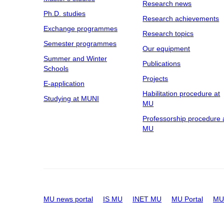
Research news
Ph.D. studies
Research achievements
Exchange programmes
Research topics
Semester programmes
Our equipment
Summer and Winter
Publications
Schools
Projects
E-application
Habilitation procedure at
Studying at MUNI
MU
Professorship procedure 
MU
MU news portal
IS MU
INET MU
MU Portal
MU 