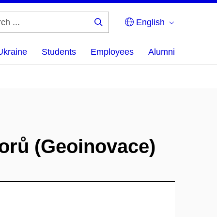
English
Search
...
Ukraine
Students
Employees
Alumni
borů (Geoinovace)