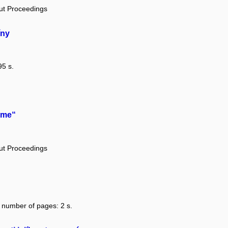
out Proceedings
íny
95 s.
áme“
out Proceedings
, number of pages: 2 s.