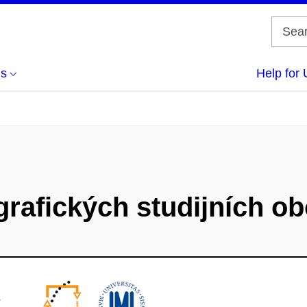
us
Help for 
rafických studijních o