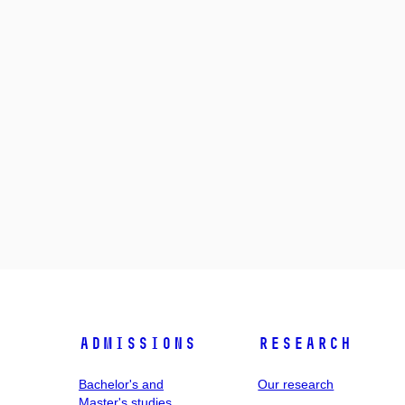
Admissions
Research
Bachelor's and
Our research
Master's studies