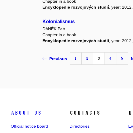
Chapter in a book
Encyklopedie rozvojových studií
, year: 2012
Kolonialismus
DANĚK Petr
Chapter in a book
Encyklopedie rozvojových studií
, year: 2012
1
2
3
4
5
Previous
About us
Contacts
N
Official notice board
Directories
Ev