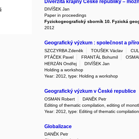
Diverzita krajiny České republiky – možn
DIVÍŠEK Jan
á
Paper in proceedings
Fyzickogeografický sborník 10. Fyzická geogr
2012
Geografický výzkum : společnost a příro
SZCZYRBA Zdeněk
TOUŠEK Václav
CUL
PTÁČEK Pavel
FRANTÁL Bohumil
OSMAN
HERZÁN Ondřej
DIVÍŠEK Jan
Holding a workshop
Year: 2012, type: Holding a workshop
Geografický výzkum v České republice
OSMAN Robert
DANĚK Petr
Editing of thematic compilation, editing of monot
Year: 2012, type: Editing of thematic compilation
Globalizace
DANĚK Petr