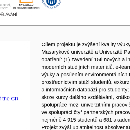
Cílem projektu je zvýšení kvality výu
Masarykově univerzitě a Univerzitě P
opatření: (1) zavedení 15ti nových a 
moderních studijních materiálů, e-learn
výuky a posílením environmentálních t
prostřednictvím stáží studentů, exkurz
a informačních databází pro studenty;
skrze kurzy dalšího vzdělávání, krátkod
f the CR
spolupráce mezi univerzitními pracovi
ve spolupráci čtyř partnerských pracov
nejméně 4 915 studentů a 681 akadem
Projekt zvýší uplatnitelnost absolvent