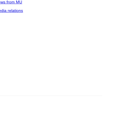
ws from MU
dia relations