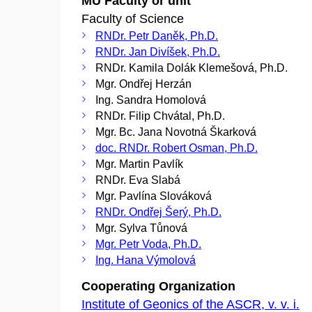
MU Faculty or unit
Faculty of Science
RNDr. Petr Daněk, Ph.D.
RNDr. Jan Divíšek, Ph.D.
RNDr. Kamila Dolák Klemešová, Ph.D.
Mgr. Ondřej Herzán
Ing. Sandra Homolová
RNDr. Filip Chvátal, Ph.D.
Mgr. Bc. Jana Novotná Škarková
doc. RNDr. Robert Osman, Ph.D.
Mgr. Martin Pavlík
RNDr. Eva Slabá
Mgr. Pavlína Slováková
RNDr. Ondřej Šerý, Ph.D.
Mgr. Sylva Tůnová
Mgr. Petr Voda, Ph.D.
Ing. Hana Výmolová
Cooperating Organization
Institute of Geonics of the ASCR, v. v. i.