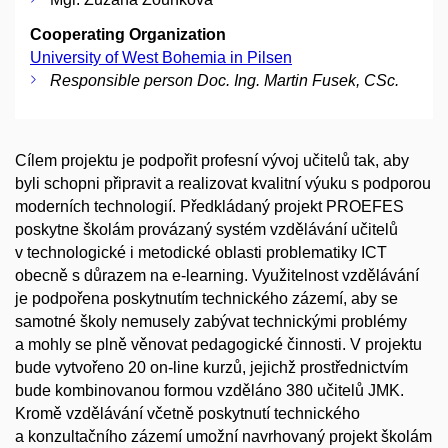
Cooperating Organization
University of West Bohemia in Pilsen
Responsible person Doc. Ing. Martin Fusek, CSc.
Cílem projektu je podpořit profesní vývoj učitelů tak, aby
byli schopni připravit a realizovat kvalitní výuku s podporou
moderních technologií. Předkládaný projekt PROEFES
poskytne školám provázaný systém vzdělávání učitelů
v technologické i metodické oblasti problematiky ICT
obecně s důrazem na e-learning. Využitelnost vzdělávání
je podpořena poskytnutím technického zázemí, aby se
samotné školy nemusely zabývat technickými problémy
a mohly se plně věnovat pedagogické činnosti. V projektu
bude vytvořeno 20 on-line kurzů, jejichž prostřednictvím
bude kombinovanou formou vzděláno 380 učitelů JMK.
Kromě vzdělávání včetně poskytnutí technického
a konzultačního zázemí umožní navrhovaný projekt školám