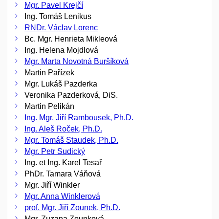
Mgr. Pavel Krejčí
Ing. Tomáš Lenikus
RNDr. Václav Lorenc
Bc. Mgr. Henrieta Mikleová
Ing. Helena Mojdlová
Mgr. Marta Novotná Buršíková
Martin Pařízek
Mgr. Lukáš Pazderka
Veronika Pazderková, DiS.
Martin Pelikán
Ing. Mgr. Jiří Rambousek, Ph.D.
Ing. Aleš Roček, Ph.D.
Mgr. Tomáš Staudek, Ph.D.
Mgr. Petr Sudický
Ing. et Ing. Karel Tesař
PhDr. Tamara Váňová
Mgr. Jiří Winkler
Mgr. Anna Winklerová
prof. Mgr. Jiří Zounek, Ph.D.
Mgr. Zuzana Zounková