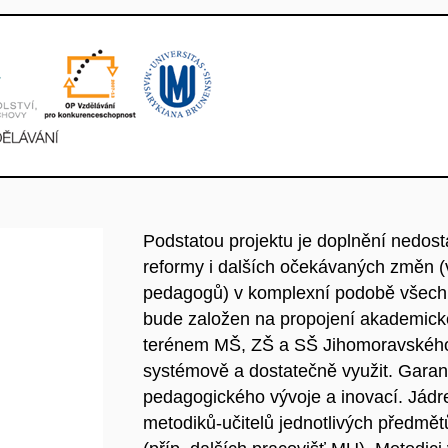
Podstatou projektu je doplnění nedost
reformy i dalších očekávaných změn (
pedagogů) v komplexní podobě všech 
bude založen na propojení akademick
terénem MŠ, ZŠ a SŠ Jihomoravského 
systémově a dostatečně využit. Garan
pedagogického vývoje a inovací. Jádr
metodiků-učitelů jednotlivých předmět