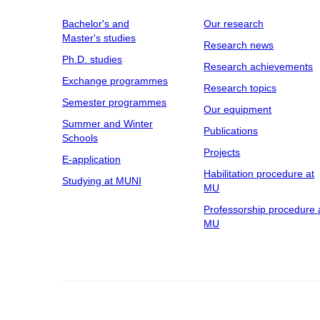
Bachelor's and
Our research
Master's studies
Research news
Ph.D. studies
Research achievements
Exchange programmes
Research topics
Semester programmes
Our equipment
Summer and Winter
Publications
Schools
Projects
E-application
Habilitation procedure at
Studying at MUNI
MU
Professorship procedure 
MU