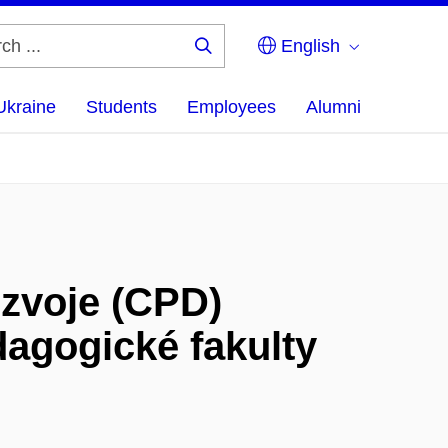
English
Search
...
Ukraine
Students
Employees
Alumni
zvoje (CPD)
agogické fakulty