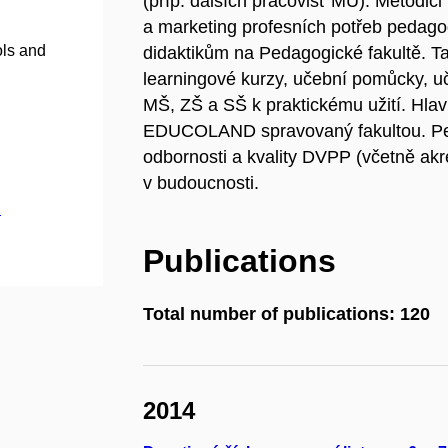
(příp. dalších pracovišť MU). Metodici
a marketing profesních potřeb pedag
ols and
didaktikům na Pedagogické fakultě. T
learningové kurzy, učební pomůcky, uč
MŠ, ZŠ a SŠ k praktickému užití. Hl
EDUCOLAND spravovaný fakultou. Pe
odbornosti a kvality DVPP (včetně akred
v budoucnosti.
.
Publications
Total number of publications: 120
2014