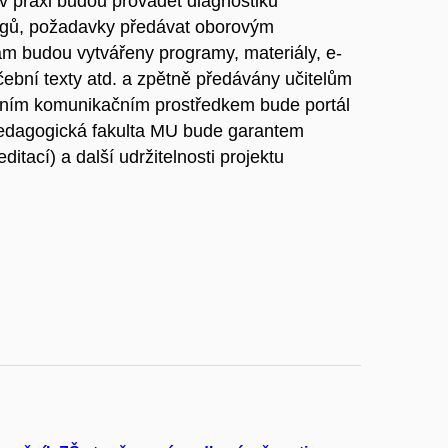
 v praxi budou provádět diagnostiku
ogů, požadavky předávat oborovým
am budou vytvářeny programy, materiály, e-
ební texty atd. a zpětně předávány učitelům
avním komunikačním prostředkem bude portál
dagogická fakulta MU bude garantem
itací) a další udržitelnosti projektu