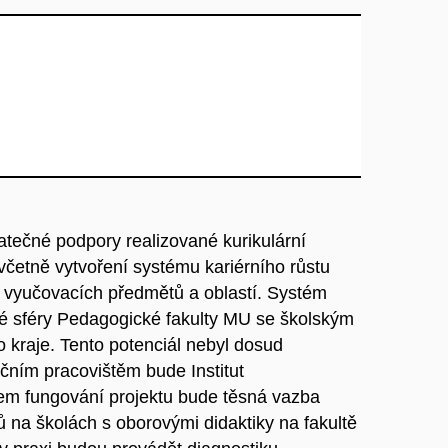
atečné podpory realizované kurikulární
včetně vytvoření systému kariérního růstu
vyučovacích předmětů a oblastí. Systém
é sféry Pedagogické fakulty MU se školským
kraje. Tento potenciál nebyl dosud
čním pracovištěm bude Institut
em fungování projektu bude těsná vazba
ů na školách s oborovými didaktiky na fakultě