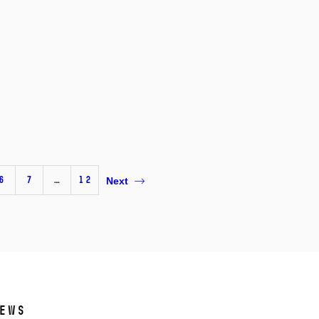
6
7
…
12
Next
ews