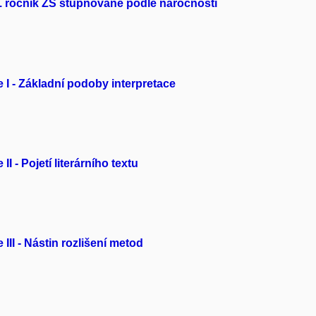
a 7. ročník ZŠ stupňované podle náročnosti
e I - Základní podoby interpretace
I - Pojetí literárního textu
III - Nástin rozlišení metod