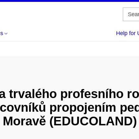
us
Help for 
 trvalého profesního ro
covníků propojením ped
ní Moravě (EDUCOLAND)