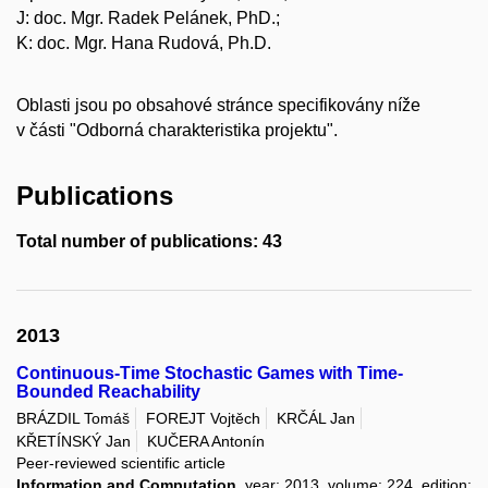
J: doc. Mgr. Radek Pelánek, PhD.;
K: doc. Mgr. Hana Rudová, Ph.D.
Oblasti jsou po obsahové stránce specifikovány níže
v části "Odborná charakteristika projektu".
Publications
Total number of publications: 43
2013
Continuous-Time Stochastic Games with Time-
Bounded Reachability
BRÁZDIL Tomáš
FOREJT Vojtěch
KRČÁL Jan
KŘETÍNSKÝ Jan
KUČERA Antonín
Peer-reviewed scientific article
Information and Computation
, year: 2013, volume: 224, edition: