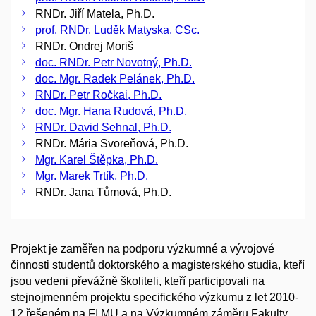
RNDr. Jiří Matela, Ph.D.
prof. RNDr. Luděk Matyska, CSc.
RNDr. Ondrej Moriš
doc. RNDr. Petr Novotný, Ph.D.
doc. Mgr. Radek Pelánek, Ph.D.
RNDr. Petr Ročkai, Ph.D.
doc. Mgr. Hana Rudová, Ph.D.
RNDr. David Sehnal, Ph.D.
RNDr. Mária Svoreňová, Ph.D.
Mgr. Karel Štěpka, Ph.D.
Mgr. Marek Trtík, Ph.D.
RNDr. Jana Tůmová, Ph.D.
Projekt je zaměřen na podporu výzkumné a vývojové
činnosti studentů doktorského a magisterského studia, kteří
jsou vedeni převážně školiteli, kteří participovali na
stejnojmenném projektu specifického výzkumu z let 2010-
12 řešeném na FI MU a na Výzkumném záměru Fakulty