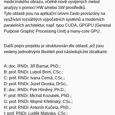
medicínského obrazu, včetně nově vyvíjených metod
analýzy s pomocí HW a/nebo SW prostředků.
Tyto oblasti jsou na aplikační úrovni často provázány na
využívání rozsáhlých výpočetních systémů a moderních
paralelních architektur, např. typu CUDA, GPGPU (General
Purpose Graphic Processing Unit) a many-core GPU.
Další popis projektu je strukturován dle oblastí, jež jsou
vedeny jednotlivými školiteli pod následujícími zkratkami:
A: doc. RNDr. Jiří Barnat, PhD.;
B: prof. RNDr. Luboš Brim, CSc.;
C: prof. RNDr. Ivana Černá, CSc.;
D: prof. RNDr. Jozef Gruska, DrSc;.
E: doc. RNDr. Petr Hliněný, Ph.D.;
F: prof. RNDr. Michal Kozubek, PhD.;
G: prof. RNDr. Mojmír Křetínský, CSc.;
H: prof. RNDr. Antonín Kučera, PhD.;
I: prof. RNDr. Luděk Matyska, CSc.;