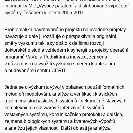
informatiky MU „Vysoce paralelní a distribuované výpočetní
systémy“ řešeném v letech 2005-2011.
Problematika navrhovaného projektu na uvedené projekty
navazuje a dále ji rozšiřuje o perspektivní a originální
směry výzkumu tak, aby došlo k dalšímu rozvoji
doktorského studia vzhledem k synergii s projekty operační
programů VaVpI a Podnikání a inovace, zejména
v návaznosti na využití výzkumu směrem k aplikacím
a budovanému centru CERIT.
Jedná se o výzkum a vývoj v oblastech použití formálních
metod při modelování, analýze a verifikaci: klasických
a zejména stochastických systémů i nekonečně stavových,
komplexních a softwarově intenzivních systémů,
vestavných systémů, komunikačních protokolů a dalších,
zejména biologických systémů a kvantových výpočtů
a analýzu jejich vlastností. Další oblastí je analýza