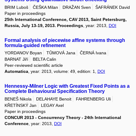
BRIM Luboš
ČEŠKA Milan
DRAŽAN Sven
ŠAFRÁNEK David
Paper in proceedings
25th International Conference, CAV 2013, Saint Petersburg,
Russia, July 13-19, 2013. Proceedings
, year: 2013,
DOI
Formal analysis of piecewise affine systems through
formula-guided refinement
YORDANOV Boyan
TŮMOVÁ Jana
ČERNÁ Ivana
BARNAT Jiří
BELTA Calin
Peer-reviewed scientific article
Automatica
, year: 2013, volume: 49, edition: 1,
DOI
Hennessy-Milner Logic with Greatest Fixed Points as a
Complete Behavioural Specification Theory
BENEŠ Nikola
DELAHAYE Benoit
FAHRENBERG Uli
KŘETÍNSKÝ Jan
LEGAY Axel
Paper in proceedings
CONCUR 2013 - Concurrency Theory - 24th International
Conference
, year: 2013,
DOI