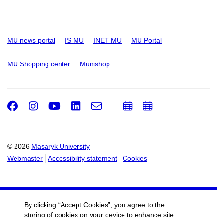
MU news portal
IS MU
INET MU
MU Portal
MU Shopping center
Munishop
Facebook
Instagram
Youtube
LinkedIn
e-
Add
Add
Email
mail
to
to
calendar
calendar
© 2026
Masaryk University
Webmaster
Accessibility statement
Cookies
By clicking “Accept Cookies”, you agree to the
storing of cookies on your device to enhance site