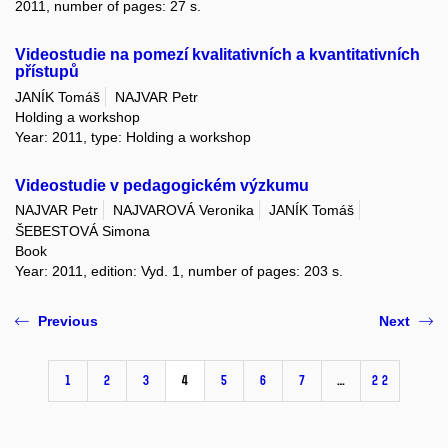
2011, number of pages: 27 s.
Videostudie na pomezí kvalitativních a kvantitativních
přístupů
JANÍK Tomáš
NAJVAR Petr
Holding a workshop
Year: 2011, type: Holding a workshop
Videostudie v pedagogickém výzkumu
NAJVAR Petr
NAJVAROVÁ Veronika
JANÍK Tomáš
ŠEBESTOVÁ Simona
Book
Year: 2011, edition: Vyd. 1, number of pages: 203 s.
Previous
Next
1
2
3
4
5
6
7
…
22