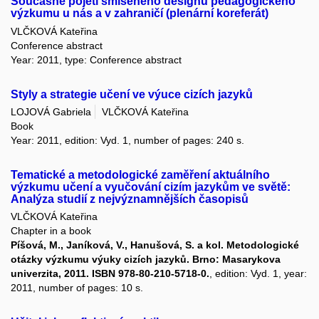
Současné pojetí smíšeného designu pedagogického
výzkumu u nás a v zahraničí (plenární koreferát)
VLČKOVÁ Kateřina
Conference abstract
Year: 2011, type: Conference abstract
Styly a strategie učení ve výuce cizích jazyků
LOJOVÁ Gabriela
VLČKOVÁ Kateřina
Book
Year: 2011, edition: Vyd. 1, number of pages: 240 s.
Tematické a metodologické zaměření aktuálního
výzkumu učení a vyučování cizím jazykům ve světě:
Analýza studií z nejvýznamnějších časopisů
VLČKOVÁ Kateřina
Chapter in a book
Píšová, M., Janíková, V., Hanušová, S. a kol. Metodologické
otázky výzkumu výuky cizích jazyků. Brno: Masarykova
univerzita, 2011. ISBN 978-80-210-5718-0.
, edition: Vyd. 1, year:
2011, number of pages: 10 s.