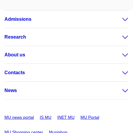
Admissions
Research
About us
Contacts
News
MU news portal
IS MU
INET MU
MU Portal
MU Shopping center
Munishop