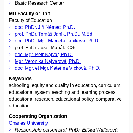
Basic Research Center
MU Faculty or unit
Faculty of Education
doc. PhDr. Jiří Němec, Ph.D.
prof. PhDr. Tomáš Janík, Ph.D., M.Ed.
doc. PhDr. Mgr. Marcela Janíková, Ph.D.
prof. PhDr. Josef Maňák, CSc.
doc. Mgr. Petr Najvar, Ph.D.
Mgr. Veronika Najvarová, Ph.D.
doc. Mgr. et Mgr. Kateřina Vlčková, Ph.D.
Keywords
schooling, equity and quality in education, curriculum,
educational system, teaching and learning process,
educational research, educational policy, comparative
education
Cooperating Organization
Charles University
Responsible person prof. PhDr. Eliška Walterová,