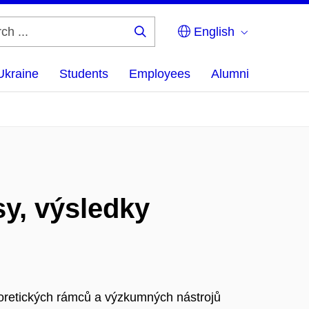
English
Search
...
Ukraine
Students
Employees
Alumni
sy, výsledky
eoretických rámců a výzkumných nástrojů