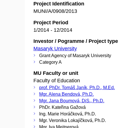
Project Identification
MUNI/A/0908/2013
Project Period
1/2014 - 12/2014
Investor / Pogramme / Project type
Masaryk University
Grant Agency of Masaryk University
Category A
MU Faculty or unit
Faculty of Education
prof. PhDr. Tomáš Janík, Ph.D., M.Ed.
Mgr. Alena Bendová, Ph.D.
Mgr. Jana Boumová, DiS., Ph.D.
PhDr. Kateřina Gažová
Ing. Marie Horáčková, Ph.D.
Mgr. Veronika Lokajíčková, Ph.D.
Mgr. Iva Meitnerová