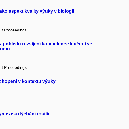
ko aspekt kvality výuky v biologii
out Proceedings
 z pohledu rozvíjení kompetence k učení ve
kumu.
out Proceedings
chopení v kontextu výuky
yntéze a dýchání rostlin