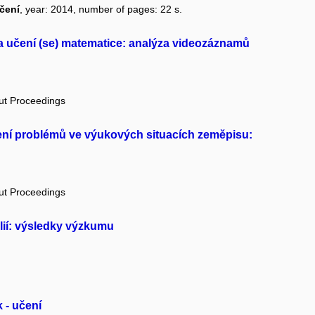
učení
, year: 2014, number of pages: 22 s.
a učení (se) matematice: analýza videozáznamů
out Proceedings
ešení problémů ve výukových situacích zeměpisu:
out Proceedings
lií: výsledky výzkumu
k - učení