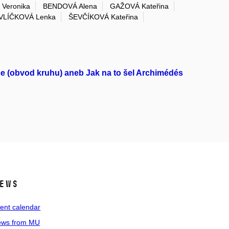
Veronika
BENDOVÁ Alena
GAŽOVÁ Kateřina
VLÍČKOVÁ Lenka
ŠEVČÍKOVÁ Kateřina
ice (obvod kruhu) aneb Jak na to šel Archimédés
ews
ent calendar
ws from MU