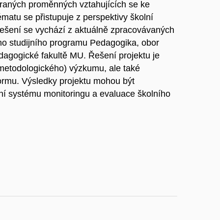
raných proměnných vztahujících se ke
matu se přistupuje z perspektivy školní
 řešení se vychází z aktuálně zpracovávaných
ého studijního programu Pedagogika, obor
dagogické fakultě MU. Řešení projektu je
(metodologického) výzkumu, ale také
formu. Výsledky projektu mohou být
ání systému monitoringu a evaluace školního