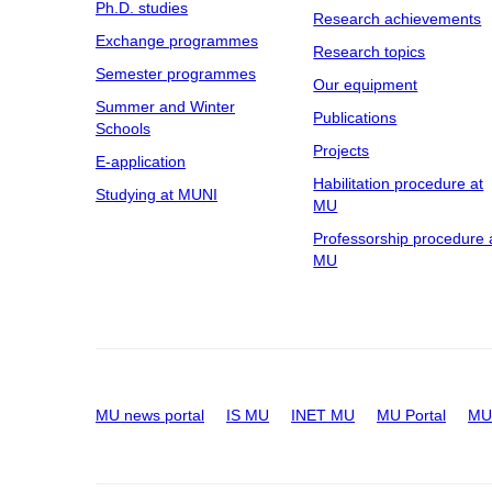
Ph.D. studies
Research achievements
Exchange programmes
Research topics
Semester programmes
Our equipment
Summer and Winter
Publications
Schools
Projects
E-application
Habilitation procedure at
Studying at MUNI
MU
Professorship procedure 
MU
MU news portal
IS MU
INET MU
MU Portal
MU 