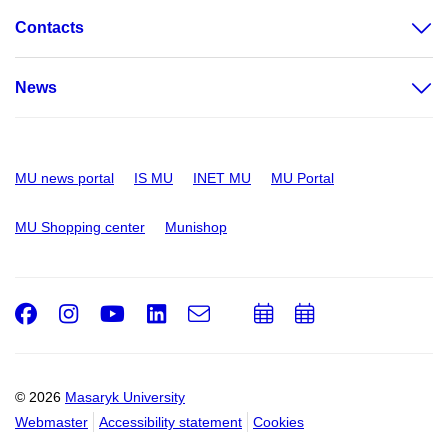
Contacts
News
MU news portal
IS MU
INET MU
MU Portal
MU Shopping center
Munishop
Facebook
Instagram
Youtube
LinkedIn
e-
Add
Add
Email
mail
to
to
calendar
calendar
© 2026
Masaryk University
Webmaster
Accessibility statement
Cookies