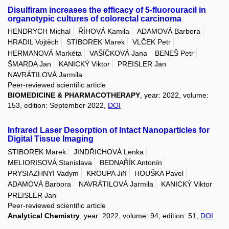
Disulfiram increases the efficacy of 5-fluorouracil in
organotypic cultures of colorectal carcinoma
HENDRYCH Michal
ŘÍHOVÁ Kamila
ADAMOVÁ Barbora
HRADIL Vojtěch
STIBOREK Marek
VLČEK Petr
HERMANOVÁ Markéta
VAŠÍČKOVÁ Jana
BENEŠ Petr
ŠMARDA Jan
KANICKÝ Viktor
PREISLER Jan
NAVRÁTILOVÁ Jarmila
Peer-reviewed scientific article
BIOMEDICINE & PHARMACOTHERAPY
, year: 2022, volume:
153, edition: September 2022,
DOI
Infrared Laser Desorption of Intact Nanoparticles for
Digital Tissue Imaging
STIBOREK Marek
JINDŘICHOVÁ Lenka
MELIORISOVÁ Stanislava
BEDNAŘÍK Antonín
PRYSIAZHNYI Vadym
KROUPA Jiří
HOUŠKA Pavel
ADAMOVÁ Barbora
NAVRÁTILOVÁ Jarmila
KANICKÝ Viktor
PREISLER Jan
Peer-reviewed scientific article
Analytical Chemistry
, year: 2022, volume: 94, edition: 51,
DOI