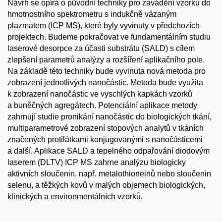
Návrh se opírá o původní techniky pro zavádění vzorku do
hmotnostního spektrometru s indukčně vázaným
plazmatem (ICP MS), které byly vyvinuty v předchozích
projektech. Budeme pokračovat ve fundamentálním studiu
laserové desorpce za účasti substrátu (SALD) s cílem
zlepšení parametrů analýzy a rozšíření aplikačního pole.
Na základě této techniky bude vyvinuta nová metoda pro
zobrazení jednotlivých nanočástic. Metoda bude využita
k zobrazení nanočástic ve vyschlých kapkách vzorků
a buněčných agregátech. Potenciální aplikace metody
zahrnují studie pronikání nanočástic do biologických tkání,
multiparametrové zobrazení stopových analytů v tkáních
značených protilátkami konjugovanými s nanočásticemi
a další. Aplikace SALD a tepelného odpařování diodovým
laserem (DLTV) ICP MS zahrne analýzu biologicky
aktivních sloučenin, např. metalothioneinů nebo sloučenin
selenu, a těžkých kovů v malých objemech biologických,
klinických a environmentálních vzorků.