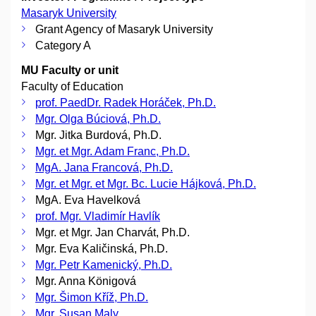
Masaryk University
Grant Agency of Masaryk University
Category A
MU Faculty or unit
Faculty of Education
prof. PaedDr. Radek Horáček, Ph.D.
Mgr. Olga Búciová, Ph.D.
Mgr. Jitka Burdová, Ph.D.
Mgr. et Mgr. Adam Franc, Ph.D.
MgA. Jana Francová, Ph.D.
Mgr. et Mgr. et Mgr. Bc. Lucie Hájková, Ph.D.
MgA. Eva Havelková
prof. Mgr. Vladimír Havlík
Mgr. et Mgr. Jan Charvát, Ph.D.
Mgr. Eva Kaličinská, Ph.D.
Mgr. Petr Kamenický, Ph.D.
Mgr. Anna Königová
Mgr. Šimon Kříž, Ph.D.
Mgr. Susan Maly