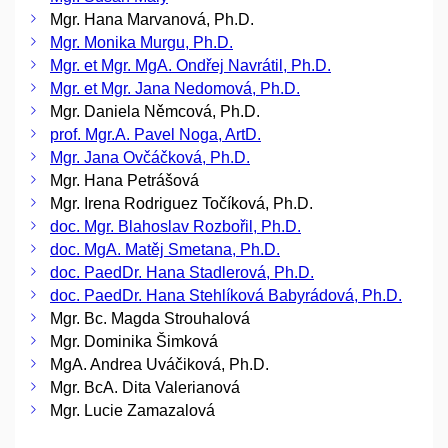
Mgr. Hana Marvanová, Ph.D.
Mgr. Monika Murgu, Ph.D.
Mgr. et Mgr. MgA. Ondřej Navrátil, Ph.D.
Mgr. et Mgr. Jana Nedomová, Ph.D.
Mgr. Daniela Němcová, Ph.D.
prof. Mgr.A. Pavel Noga, ArtD.
Mgr. Jana Ovčáčková, Ph.D.
Mgr. Hana Petrášová
Mgr. Irena Rodriguez Točíková, Ph.D.
doc. Mgr. Blahoslav Rozbořil, Ph.D.
doc. MgA. Matěj Smetana, Ph.D.
doc. PaedDr. Hana Stadlerová, Ph.D.
doc. PaedDr. Hana Stehlíková Babyrádová, Ph.D.
Mgr. Bc. Magda Strouhalová
Mgr. Dominika Šimková
MgA. Andrea Uváčiková, Ph.D.
Mgr. BcA. Dita Valerianová
Mgr. Lucie Zamazalová