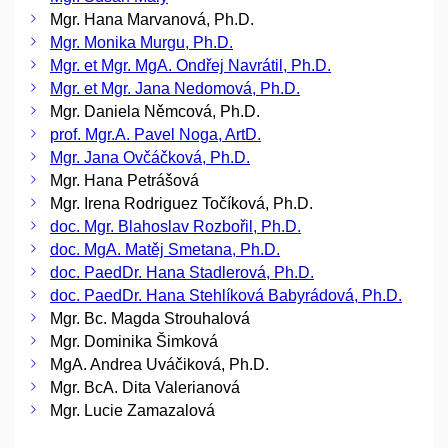
Mgr. Hana Marvanová, Ph.D.
Mgr. Monika Murgu, Ph.D.
Mgr. et Mgr. MgA. Ondřej Navrátil, Ph.D.
Mgr. et Mgr. Jana Nedomová, Ph.D.
Mgr. Daniela Němcová, Ph.D.
prof. Mgr.A. Pavel Noga, ArtD.
Mgr. Jana Ovčáčková, Ph.D.
Mgr. Hana Petrášová
Mgr. Irena Rodriguez Točíková, Ph.D.
doc. Mgr. Blahoslav Rozbořil, Ph.D.
doc. MgA. Matěj Smetana, Ph.D.
doc. PaedDr. Hana Stadlerová, Ph.D.
doc. PaedDr. Hana Stehlíková Babyrádová, Ph.D.
Mgr. Bc. Magda Strouhalová
Mgr. Dominika Šimková
MgA. Andrea Uváčiková, Ph.D.
Mgr. BcA. Dita Valerianová
Mgr. Lucie Zamazalová