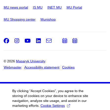
MU news portal
IS MU
INET MU
MU Portal
MU Shopping center
Munishop
Facebook
Instagram
Youtube
LinkedIn
e-
Add
Add
Email
mail
to
to
calendar
calendar
© 2026
Masaryk University
Webmaster
Accessibility statement
Cookies
By clicking “Accept Cookies”, you agree to the
storing of cookies on your device to enhance site
navigation, analyze site usage, and assist in our
marketing efforts.
Cookie Settings