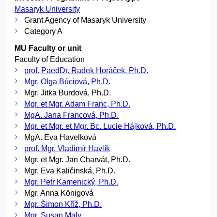
Masaryk University
Grant Agency of Masaryk University
Category A
MU Faculty or unit
Faculty of Education
prof. PaedDr. Radek Horáček, Ph.D.
Mgr. Olga Búciová, Ph.D.
Mgr. Jitka Burdová, Ph.D.
Mgr. et Mgr. Adam Franc, Ph.D.
MgA. Jana Francová, Ph.D.
Mgr. et Mgr. et Mgr. Bc. Lucie Hájková, Ph.D.
MgA. Eva Havelková
prof. Mgr. Vladimír Havlík
Mgr. et Mgr. Jan Charvát, Ph.D.
Mgr. Eva Kaličinská, Ph.D.
Mgr. Petr Kamenický, Ph.D.
Mgr. Anna Königová
Mgr. Šimon Kříž, Ph.D.
Mgr. Susan Maly