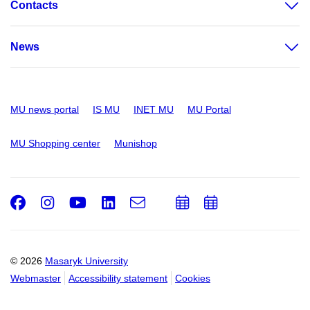
Contacts
News
MU news portal
IS MU
INET MU
MU Portal
MU Shopping center
Munishop
Facebook
Instagram
Youtube
LinkedIn
e-
Add
Add
Email
mail
to
to
calendar
calendar
© 2026
Masaryk University
Webmaster
Accessibility statement
Cookies