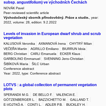
subsp. angustifolium) ve východních Čechách
NOVÁK Pavel
Peer-reviewed scientific article
Východočeský sborník přírodovědný. Práce a studie.
, year:
2022, volume: 28, edition: 9.2.2022
Levels of invasion in European dwarf shrub and scrub
vegetation
KALUSOVÁ Veronika
AXMANOVÁ Irena
CHYTRÝ Milan
VEČEŘA Martin
AGRILLO Emiliano
BIURRUN Idoia
BERG Christian
CARLI Emanuela
ECKER Klaus
GARBOLINO Emmanuel
SVENNING Jens-Christian
ŠIBÍKOVÁ Maria
ŠILC Urban
Conference abstract
Year: 2022, type: Conference abstract
LOTVS : a global collection of permanent vegetation
plots
SPERANDII M.G.
DE BELLO F.
VALENCIA E.
GÖTZENBERGER L.
BAZZICHETTO M.
GALLAND T.
E-VOJTKÓ A.
CONTI L.
ADLER P.B.
BUCKLEY H.