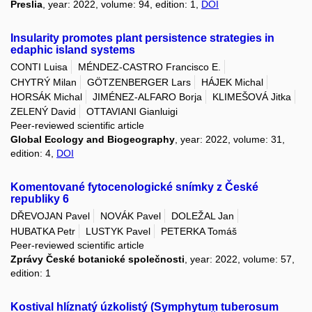
Preslia
, year: 2022, volume: 94, edition: 1,
DOI
Insularity promotes plant persistence strategies in
edaphic island systems
CONTI Luisa
MÉNDEZ-CASTRO Francisco E.
CHYTRÝ Milan
GÖTZENBERGER Lars
HÁJEK Michal
HORSÁK Michal
JIMÉNEZ-ALFARO Borja
KLIMEŠOVÁ Jitka
ZELENÝ David
OTTAVIANI Gianluigi
Peer-reviewed scientific article
Global Ecology and Biogeography
, year: 2022, volume: 31,
edition: 4,
DOI
Komentované fytocenologické snímky z České
republiky 6
DŘEVOJAN Pavel
NOVÁK Pavel
DOLEŽAL Jan
HUBATKA Petr
LUSTYK Pavel
PETERKA Tomáš
Peer-reviewed scientific article
Zprávy České botanické společnosti
, year: 2022, volume: 57,
edition: 1
Kostival hlíznatý úzkolistý (Symphytum tuberosum