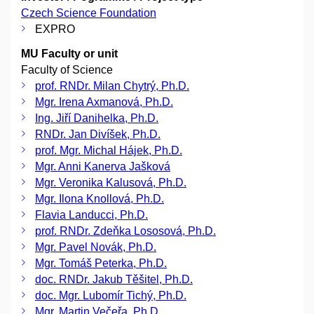
Czech Science Foundation
EXPRO
MU Faculty or unit
Faculty of Science
prof. RNDr. Milan Chytrý, Ph.D.
Mgr. Irena Axmanová, Ph.D.
Ing. Jiří Danihelka, Ph.D.
RNDr. Jan Divíšek, Ph.D.
prof. Mgr. Michal Hájek, Ph.D.
Mgr. Anni Kanerva Jašková
Mgr. Veronika Kalusová, Ph.D.
Mgr. Ilona Knollová, Ph.D.
Flavia Landucci, Ph.D.
prof. RNDr. Zdeňka Lososová, Ph.D.
Mgr. Pavel Novák, Ph.D.
Mgr. Tomáš Peterka, Ph.D.
doc. RNDr. Jakub Těšitel, Ph.D.
doc. Mgr. Lubomír Tichý, Ph.D.
Mgr. Martin Večeřa, Ph.D.