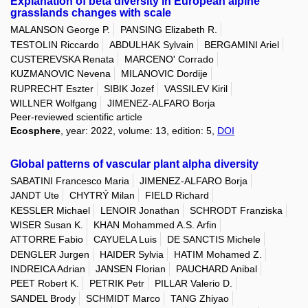
Explanation of beta diversity in European alpine
grasslands changes with scale
MALANSON George P.
PANSING Elizabeth R.
TESTOLIN Riccardo
ABDULHAK Sylvain
BERGAMINI Ariel
CUSTEREVSKA Renata
MARCENO' Corrado
KUZMANOVIC Nevena
MILANOVIC Dordije
RUPRECHT Eszter
SIBIK Jozef
VASSILEV Kiril
WILLNER Wolfgang
JIMENEZ-ALFARO Borja
Peer-reviewed scientific article
Ecosphere
, year: 2022, volume: 13, edition: 5,
DOI
Global patterns of vascular plant alpha diversity
SABATINI Francesco Maria
JIMENEZ-ALFARO Borja
JANDT Ute
CHYTRÝ Milan
FIELD Richard
KESSLER Michael
LENOIR Jonathan
SCHRODT Franziska
WISER Susan K.
KHAN Mohammed A.S. Arfin
ATTORRE Fabio
CAYUELA Luis
DE SANCTIS Michele
DENGLER Jurgen
HAIDER Sylvia
HATIM Mohamed Z.
INDREICA Adrian
JANSEN Florian
PAUCHARD Anibal
PEET Robert K.
PETRIK Petr
PILLAR Valerio D.
SANDEL Brody
SCHMIDT Marco
TANG Zhiyao