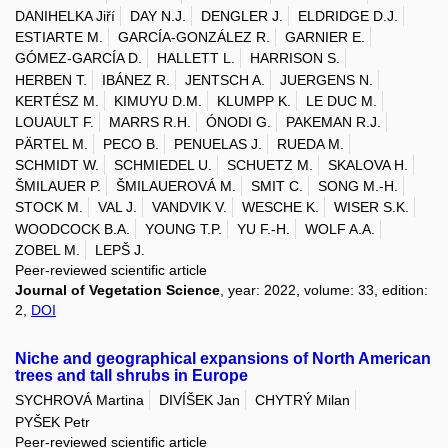
DANIHELKA Jiří
DAY N.J.
DENGLER J.
ELDRIDGE D.J.
ESTIARTE M.
GARCÍA-GONZÁLEZ R.
GARNIER E.
GÓMEZ-GARCÍA D.
HALLETT L.
HARRISON S.
HERBEN T.
IBÁNEZ R.
JENTSCH A.
JUERGENS N.
KERTÉSZ M.
KIMUYU D.M.
KLUMPP K.
LE DUC M.
LOUAULT F.
MARRS R.H.
ÓNODI G.
PAKEMAN R.J.
PÄRTEL M.
PECO B.
PENUELAS J.
RUEDA M.
SCHMIDT W.
SCHMIEDEL U.
SCHUETZ M.
SKALOVA H.
ŠMILAUER P.
ŠMILAUEROVÁ M.
SMIT C.
SONG M.-H.
STOCK M.
VAL J.
VANDVIK V.
WESCHE K.
WISER S.K.
WOODCOCK B.A.
YOUNG T.P.
YU F.-H.
WOLF A.A.
ZOBEL M.
LEPŠ J.
Peer-reviewed scientific article
Journal of Vegetation Science
, year: 2022, volume: 33, edition:
2,
DOI
Niche and geographical expansions of North American
trees and tall shrubs in Europe
SYCHROVÁ Martina
DIVÍŠEK Jan
CHYTRÝ Milan
PYŠEK Petr
Peer-reviewed scientific article