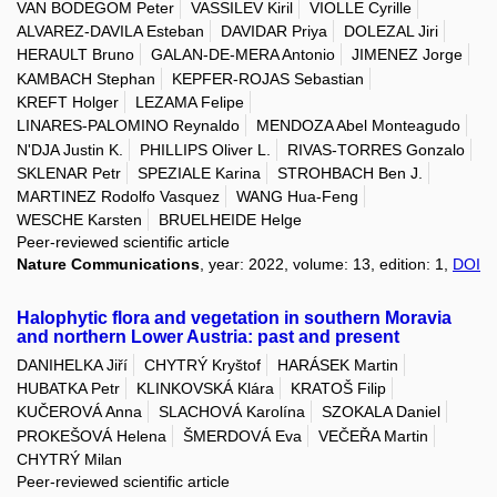
VAN BODEGOM Peter
VASSILEV Kiril
VIOLLE Cyrille
ALVAREZ-DAVILA Esteban
DAVIDAR Priya
DOLEZAL Jiri
HERAULT Bruno
GALAN-DE-MERA Antonio
JIMENEZ Jorge
KAMBACH Stephan
KEPFER-ROJAS Sebastian
KREFT Holger
LEZAMA Felipe
LINARES-PALOMINO Reynaldo
MENDOZA Abel Monteagudo
N'DJA Justin K.
PHILLIPS Oliver L.
RIVAS-TORRES Gonzalo
SKLENAR Petr
SPEZIALE Karina
STROHBACH Ben J.
MARTINEZ Rodolfo Vasquez
WANG Hua-Feng
WESCHE Karsten
BRUELHEIDE Helge
Peer-reviewed scientific article
Nature Communications
, year: 2022, volume: 13, edition: 1,
DOI
Halophytic flora and vegetation in southern Moravia
and northern Lower Austria: past and present
DANIHELKA Jiří
CHYTRÝ Kryštof
HARÁSEK Martin
HUBATKA Petr
KLINKOVSKÁ Klára
KRATOŠ Filip
KUČEROVÁ Anna
SLACHOVÁ Karolína
SZOKALA Daniel
PROKEŠOVÁ Helena
ŠMERDOVÁ Eva
VEČEŘA Martin
CHYTRÝ Milan
Peer-reviewed scientific article