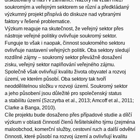
soukromým a veřejným sektorem se různí a předkládaný
výzkumný projekt přispívá do diskuze nad vybranými
faktory v řešené problematice.
Výzkum reaguje na skutečnost, že veřejný sektor přes
nástroje veřejné politiky ovlivňuje soukromý sektor.
Funguje to však i naopak, činnost soukromého sektoru
ovlivňuje nastavení veřejných politik. Oba sektory sledují
rozdílné zájmy – soukromý sektor převážně dosažení
zisku, veřejný sektor naplňování veřejného zájmu.
Společně však ovlivňují kvalitu života obyvatel a rozvoj
území, ve kterém působí. Oba sektory tak tvoří
neoddělitelnou složku v rozvoji území. Soukromý sektor
a jeho působení jsou důležité pro společenský status
a stabilitu území (Szczyrba et al., 2013; Amcoff et al., 2011;
Clarke a Banga, 2010).
Cíle projektu bude dosaženo přes případové studie a dílčí
výzkum v oblasti činností členů řešitelského týmu (zejména
maloobchod, komerční služby, cestovní ruch a další odvětví
činnosti, které působí na rozvoj území a ovlivňují kvalitu