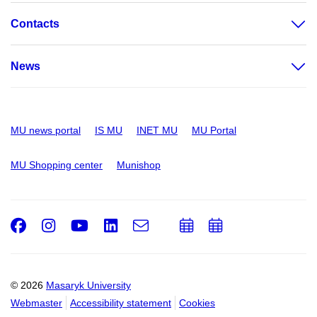
Contacts
News
MU news portal
IS MU
INET MU
MU Portal
MU Shopping center
Munishop
Facebook
Instagram
Youtube
LinkedIn
e-
Add
Add
Email
mail
to
to
calendar
calendar
© 2026
Masaryk University
Webmaster
Accessibility statement
Cookies