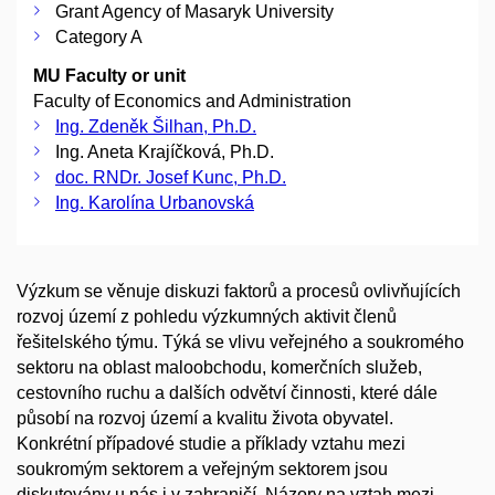
Grant Agency of Masaryk University
Category A
MU Faculty or unit
Faculty of Economics and Administration
Ing. Zdeněk Šilhan, Ph.D.
Ing. Aneta Krajíčková, Ph.D.
doc. RNDr. Josef Kunc, Ph.D.
Ing. Karolína Urbanovská
Výzkum se věnuje diskuzi faktorů a procesů ovlivňujících
rozvoj území z pohledu výzkumných aktivit členů
řešitelského týmu. Týká se vlivu veřejného a soukromého
sektoru na oblast maloobchodu, komerčních služeb,
cestovního ruchu a dalších odvětví činnosti, které dále
působí na rozvoj území a kvalitu života obyvatel.
Konkrétní případové studie a příklady vztahu mezi
soukromým sektorem a veřejným sektorem jsou
diskutovány u nás i v zahraničí. Názory na vztah mezi