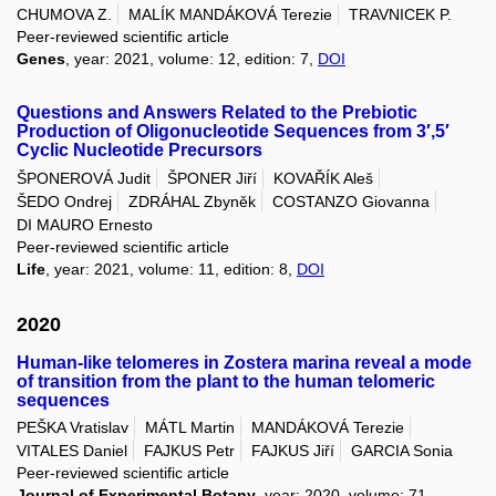
CHUMOVA Z.
MALÍK MANDÁKOVÁ Terezie
TRAVNICEK P.
Peer-reviewed scientific article
Genes
, year: 2021, volume: 12, edition: 7,
DOI
Questions and Answers Related to the Prebiotic
Production of Oligonucleotide Sequences from 3′,5′
Cyclic Nucleotide Precursors
ŠPONEROVÁ Judit
ŠPONER Jiří
KOVAŘÍK Aleš
ŠEDO Ondrej
ZDRÁHAL Zbyněk
COSTANZO Giovanna
DI MAURO Ernesto
Peer-reviewed scientific article
Life
, year: 2021, volume: 11, edition: 8,
DOI
2020
Human-like telomeres in Zostera marina reveal a mode
of transition from the plant to the human telomeric
sequences
PEŠKA Vratislav
MÁTL Martin
MANDÁKOVÁ Terezie
VITALES Daniel
FAJKUS Petr
FAJKUS Jiří
GARCIA Sonia
Peer-reviewed scientific article
Journal of Experimental Botany
, year: 2020, volume: 71,