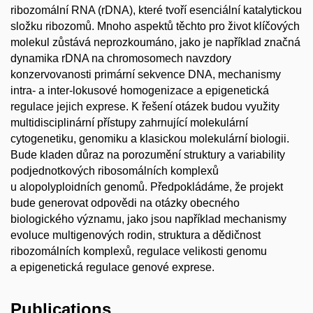
ribozomální RNA (rDNA), které tvoří esenciální katalytickou
složku ribozomů. Mnoho aspektů těchto pro život klíčových
molekul zůstává neprozkoumáno, jako je například značná
dynamika rDNA na chromosomech navzdory
konzervovanosti primární sekvence DNA, mechanismy
intra- a inter-lokusové homogenizace a epigenetická
regulace jejich exprese. K řešení otázek budou využity
multidisciplinární přístupy zahrnující molekulární
cytogenetiku, genomiku a klasickou molekulární biologii.
Bude kladen důraz na porozumění struktury a variability
podjednotkových ribosomálních komplexů
u alopolyploidních genomů. Předpokládáme, že projekt
bude generovat odpovědi na otázky obecného
biologického významu, jako jsou například mechanismy
evoluce multigenových rodin, struktura a dědičnost
ribozomálních komplexů, regulace velikosti genomu
a epigenetická regulace genové exprese.
Publications