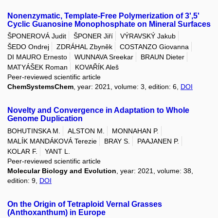
Nonenzymatic, Template-Free Polymerization of 3',5'
Cyclic Guanosine Monophosphate on Mineral Surfaces
ŠPONEROVÁ Judit
ŠPONER Jiří
VÝRAVSKÝ Jakub
ŠEDO Ondrej
ZDRÁHAL Zbyněk
COSTANZO Giovanna
DI MAURO Ernesto
WUNNAVA Sreekar
BRAUN Dieter
MATYÁŠEK Roman
KOVAŘÍK Aleš
Peer-reviewed scientific article
ChemSystemsChem
, year: 2021, volume: 3, edition: 6,
DOI
Novelty and Convergence in Adaptation to Whole
Genome Duplication
BOHUTINSKA M.
ALSTON M.
MONNAHAN P.
MALÍK MANDÁKOVÁ Terezie
BRAY S.
PAAJANEN P.
KOLAR F.
YANT L.
Peer-reviewed scientific article
Molecular Biology and Evolution
, year: 2021, volume: 38,
edition: 9,
DOI
On the Origin of Tetraploid Vernal Grasses
(Anthoxanthum) in Europe