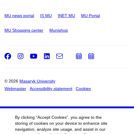
MU news portal
IS MU
INET MU
MU Portal
MU Shopping center
Munishop
Facebook
Instagram
Youtube
LinkedIn
e-
Add
Add
Email
mail
to
to
calendar
calendar
© 2026
Masaryk University
Webmaster
Accessibility statement
Cookies
By clicking “Accept Cookies”, you agree to the
storing of cookies on your device to enhance site
navigation, analyze site usage, and assist in our