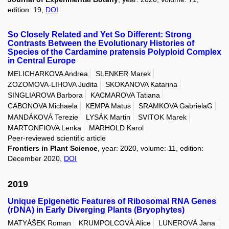
edition: 19,
DOI
So Closely Related and Yet So Different: Strong
Contrasts Between the Evolutionary Histories of
Species of the Cardamine pratensis Polyploid Complex
in Central Europe
MELICHARKOVA Andrea
SLENKER Marek
ZOZOMOVA-LIHOVA Judita
SKOKANOVA Katarina
SINGLIAROVA Barbora
KACMAROVA Tatiana
CABONOVA Michaela
KEMPA Matus
SRAMKOVA GabrielaG
MANDÁKOVÁ Terezie
LYSÁK Martin
SVITOK Marek
MARTONFIOVA Lenka
MARHOLD Karol
Peer-reviewed scientific article
Frontiers in Plant Science
, year: 2020, volume: 11, edition:
December 2020,
DOI
2019
Unique Epigenetic Features of Ribosomal RNA Genes
(rDNA) in Early Diverging Plants (Bryophytes)
MATYÁŠEK Roman
KRUMPOLCOVÁ Alice
LUNEROVÁ Jana