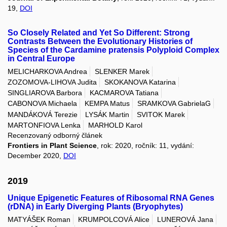
19,
DOI
So Closely Related and Yet So Different: Strong
Contrasts Between the Evolutionary Histories of
Species of the Cardamine pratensis Polyploid Complex
in Central Europe
MELICHARKOVA Andrea
SLENKER Marek
ZOZOMOVA-LIHOVA Judita
SKOKANOVA Katarina
SINGLIAROVA Barbora
KACMAROVA Tatiana
CABONOVA Michaela
KEMPA Matus
SRAMKOVA GabrielaG
MANDÁKOVÁ Terezie
LYSÁK Martin
SVITOK Marek
MARTONFIOVA Lenka
MARHOLD Karol
Recenzovaný odborný článek
Frontiers in Plant Science
, rok: 2020, ročník: 11, vydání:
December 2020,
DOI
2019
Unique Epigenetic Features of Ribosomal RNA Genes
(rDNA) in Early Diverging Plants (Bryophytes)
MATYÁŠEK Roman
KRUMPOLCOVÁ Alice
LUNEROVÁ Jana