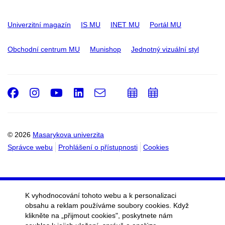
Univerzitní magazín
IS MU
INET MU
Portál MU
Obchodní centrum MU
Munishop
Jednotný vizuální styl
Facebook
Instagram
Youtube
LinkedIn
e-
Přidat
Přidat
Email
mail
do
do
kalendáře
kalendáře
© 2026
Masarykova univerzita
Správce webu
Prohlášení o přístupnosti
Cookies
K vyhodnocování tohoto webu a k personalizaci
obsahu a reklam používáme soubory cookies. Když
klikněte na „přijmout cookies", poskytnete nám