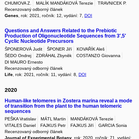
CHUMOVA Z.
MALÍK MANDÁKOVÁ Terezie
TRAVNICEK P.
Recenzovaný odborný článek
Genes
, rok: 2021, ročník: 12, vydání: 7,
DOI
Questions and Answers Related to the Prebiotic
Production of Oligonucleotide Sequences from 3′,5′
Cyclic Nucleotide Precursors
ŠPONEROVÁ Judit
ŠPONER Jiří
KOVAŘÍK Aleš
ŠEDO Ondrej
ZDRÁHAL Zbyněk
COSTANZO Giovanna
DI MAURO Ernesto
Recenzovaný odborný článek
Life
, rok: 2021, ročník: 11, vydání: 8,
DOI
2020
Human-like telomeres in Zostera marina reveal a mode
of transition from the plant to the human telomeric
sequences
PEŠKA Vratislav
MÁTL Martin
MANDÁKOVÁ Terezie
VITALES Daniel
FAJKUS Petr
FAJKUS Jiří
GARCIA Sonia
Recenzovaný odborný článek
Journal of Experimental Botany
, rok: 2020, ročník: 71, vydání: