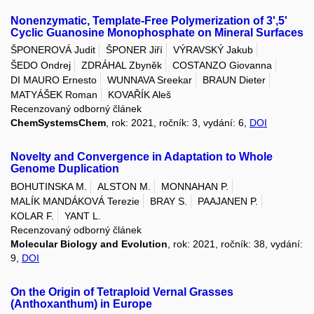
Nonenzymatic, Template-Free Polymerization of 3',5'
Cyclic Guanosine Monophosphate on Mineral Surfaces
ŠPONEROVÁ Judit
ŠPONER Jiří
VÝRAVSKÝ Jakub
ŠEDO Ondrej
ZDRÁHAL Zbyněk
COSTANZO Giovanna
DI MAURO Ernesto
WUNNAVA Sreekar
BRAUN Dieter
MATYÁŠEK Roman
KOVAŘÍK Aleš
Recenzovaný odborný článek
ChemSystemsChem
, rok: 2021, ročník: 3, vydání: 6,
DOI
Novelty and Convergence in Adaptation to Whole
Genome Duplication
BOHUTINSKA M.
ALSTON M.
MONNAHAN P.
MALÍK MANDÁKOVÁ Terezie
BRAY S.
PAAJANEN P.
KOLAR F.
YANT L.
Recenzovaný odborný článek
Molecular Biology and Evolution
, rok: 2021, ročník: 38, vydání:
9,
DOI
On the Origin of Tetraploid Vernal Grasses
(Anthoxanthum) in Europe