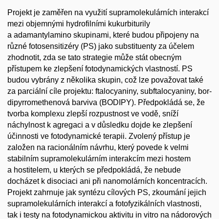
Projekt je zaměřen na využití supramolekulárních interakcí
mezi objemnými hydrofilními kukurbiturily
a adamantylamino skupinami, které budou připojeny na
různé fotosensitizéry (PS) jako substituenty za účelem
zhodnotit, zda se tato strategie může stát obecným
přístupem ke zlepšení fotodynamických vlastností. PS
budou vybrány z několika skupin, což lze považovat také
za parciální cíle projektu: ftalocyaniny, subftalocyaniny, bor-
dipyrromethenová barviva (BODIPY). Předpokládá se, že
tvorba komplexu zlepší rozpustnost ve vodě, sníží
náchylnost k agregaci a v důsledku dojde ke zlepšení
účinnosti ve fotodynamické terapii. Zvolený přístup je
založen na racionálním návrhu, který povede k velmi
stabilním supramolekulárním interakcím mezi hostem
a hostitelem, u kterých se předpokládá, že nebude
docházet k disociaci ani při nanomolárních koncentracích.
Projekt zahrnuje jak syntézu cílových PS, zkoumání jejich
supramolekulárních interakcí a fotofyzikálních vlastnosti,
tak i testy na fotodynamickou aktivitu in vitro na nádorových