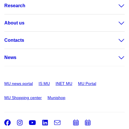
Research
About us
Contacts
News
MU news portal
IS MU
INET MU
MU Portal
MU Shopping center
Munishop
Facebook
Instagram
Youtube
LinkedIn
e-
Add
Add
Email
mail
to
to