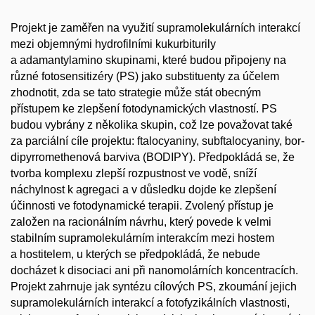
Projekt je zaměřen na využití supramolekulárních interakcí
mezi objemnými hydrofilními kukurbiturily
a adamantylamino skupinami, které budou připojeny na
různé fotosensitizéry (PS) jako substituenty za účelem
zhodnotit, zda se tato strategie může stát obecným
přístupem ke zlepšení fotodynamických vlastností. PS
budou vybrány z několika skupin, což lze považovat také
za parciální cíle projektu: ftalocyaniny, subftalocyaniny, bor-
dipyrromethenová barviva (BODIPY). Předpokládá se, že
tvorba komplexu zlepší rozpustnost ve vodě, sníží
náchylnost k agregaci a v důsledku dojde ke zlepšení
účinnosti ve fotodynamické terapii. Zvolený přístup je
založen na racionálním návrhu, který povede k velmi
stabilním supramolekulárním interakcím mezi hostem
a hostitelem, u kterých se předpokládá, že nebude
docházet k disociaci ani při nanomolárních koncentracích.
Projekt zahrnuje jak syntézu cílových PS, zkoumání jejich
supramolekulárních interakcí a fotofyzikálních vlastnosti,