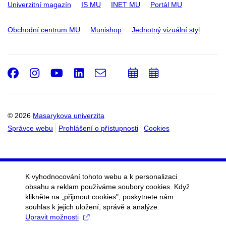
Univerzitní magazín
IS MU
INET MU
Portál MU
Obchodní centrum MU
Munishop
Jednotný vizuální styl
Facebook
Instagram
Youtube
LinkedIn
e-
Přidat
Přidat
Email
mail
do
do
kalendáře
kalendáře
© 2026
Masarykova univerzita
Správce webu
Prohlášení o přístupnosti
Cookies
K vyhodnocování tohoto webu a k personalizaci
obsahu a reklam používáme soubory cookies. Když
klikněte na „přijmout cookies", poskytnete nám
souhlas k jejich uložení, správě a analýze.
Upravit možnosti