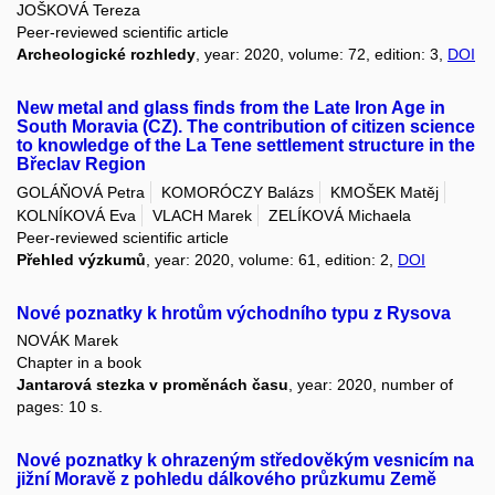
JOŠKOVÁ Tereza
Peer-reviewed scientific article
Archeologické rozhledy
, year: 2020, volume: 72, edition: 3,
DOI
New metal and glass finds from the Late Iron Age in
South Moravia (CZ). The contribution of citizen science
to knowledge of the La Tene settlement structure in the
Břeclav Region
GOLÁŇOVÁ Petra
KOMORÓCZY Balázs
KMOŠEK Matěj
KOLNÍKOVÁ Eva
VLACH Marek
ZELÍKOVÁ Michaela
Peer-reviewed scientific article
Přehled výzkumů
, year: 2020, volume: 61, edition: 2,
DOI
Nové poznatky k hrotům východního typu z Rysova
NOVÁK Marek
Chapter in a book
Jantarová stezka v proměnách času
, year: 2020, number of
pages: 10 s.
Nové poznatky k ohrazeným středověkým vesnicím na
jižní Moravě z pohledu dálkového průzkumu Země