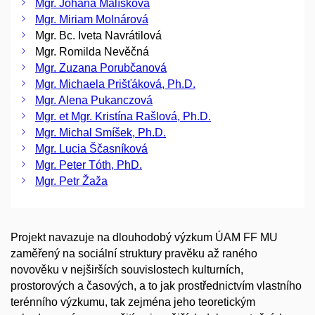
Mgr. Johana Malíšková
Mgr. Miriam Molnárová
Mgr. Bc. Iveta Navrátilová
Mgr. Romilda Nevěčná
Mgr. Zuzana Porubčanová
Mgr. Michaela Prišťáková, Ph.D.
Mgr. Alena Pukanczová
Mgr. et Mgr. Kristína Rašlová, Ph.D.
Mgr. Michal Smíšek, Ph.D.
Mgr. Lucia Ščasníková
Mgr. Peter Tóth, PhD.
Mgr. Petr Žaža
Projekt navazuje na dlouhodobý výzkum ÚAM FF MU
zaměřený na sociální struktury pravěku až raného
novověku v nejširších souvislostech kulturních,
prostorových a časových, a to jak prostřednictvím vlastního
terénního výzkumu, tak zejména jeho teoretickým