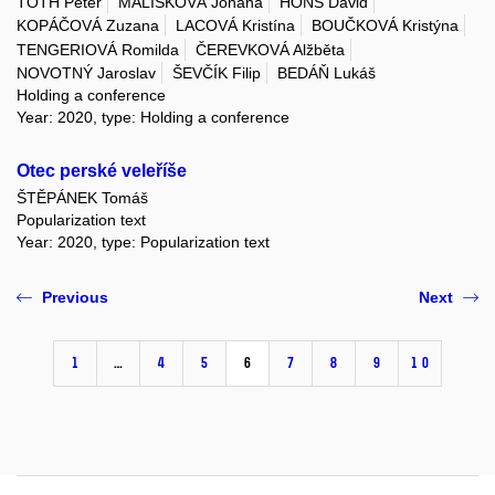
TÓTH Peter
MALÍŠKOVÁ Johana
HONS David
KOPÁČOVÁ Zuzana
LACOVÁ Kristína
BOUČKOVÁ Kristýna
TENGERIOVÁ Romilda
ČEREVKOVÁ Alžběta
NOVOTNÝ Jaroslav
ŠEVČÍK Filip
BEDÁŇ Lukáš
Holding a conference
Year: 2020, type: Holding a conference
Otec perské veleříše
ŠTĚPÁNEK Tomáš
Popularization text
Year: 2020, type: Popularization text
Previous
Next
1
…
4
5
6
7
8
9
10