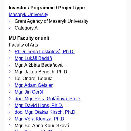
Investor / Pogramme / Project type
Masaryk University
Grant Agency of Masaryk University
Category A
MU Faculty or unit
Faculty of Arts
PhDr. Irena Loskotová, Ph.D.
Mgr. Lukáš Bedáň
Mgr. Alžběta Bedáňová
Mgr. Jakub Benech, Ph.D.
Bc. Ondrej Bobula
Mgr. Adam Geisler
Mgr. Jiří Geršl
doc. Mgr. Petra Goláňová, Ph.D.
Mgr. David Hons, Ph.D.
doc. Mgr. Otakar Kirsch, Ph.D.
Mgr. Věra Klontza, Ph.D.
Mgr. Bc. Anna Koudelková