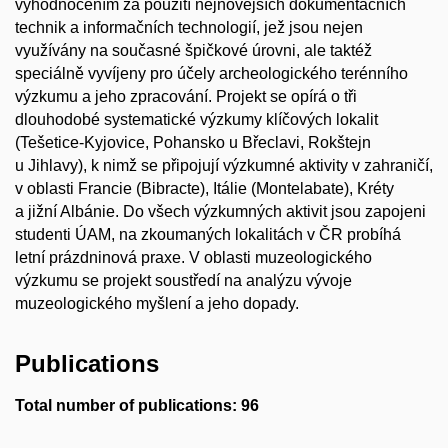
vyhodnocením za použití nejnovějších dokumentačních
technik a informačních technologií, jež jsou nejen
využívány na současné špičkové úrovni, ale taktéž
speciálně vyvíjeny pro účely archeologického terénního
výzkumu a jeho zpracování. Projekt se opírá o tři
dlouhodobé systematické výzkumy klíčových lokalit
(Tešetice-Kyjovice, Pohansko u Břeclavi, Rokštejn
u Jihlavy), k nimž se připojují výzkumné aktivity v zahraničí,
v oblasti Francie (Bibracte), Itálie (Montelabate), Kréty
a jižní Albánie. Do všech výzkumných aktivit jsou zapojeni
studenti ÚAM, na zkoumaných lokalitách v ČR probíhá
letní prázdninová praxe. V oblasti muzeologického
výzkumu se projekt soustředí na analýzu vývoje
muzeologického myšlení a jeho dopady.
Publications
Total number of publications: 96