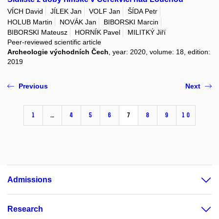
VÍCH David
JÍLEK Jan
VOLF Jan
ŠÍDA Petr
HOLUB Martin
NOVÁK Jan
BIBORSKI Marcin
BIBORSKI Mateusz
HORNÍK Pavel
MILITKÝ Jiří
Peer-reviewed scientific article
Archeologie východních Čech
, year: 2020, volume: 18, edition:
2019
Previous
Next
1
…
4
5
6
7
8
9
10
Admissions
Research