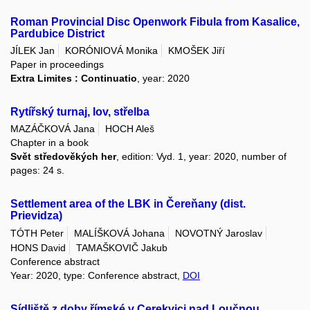
Roman Provincial Disc Openwork Fibula from Kasalice,
Pardubice District
JÍLEK Jan
KORÓNIOVÁ Monika
KMOŠEK Jiří
Paper in proceedings
Extra Limites : Continuatio
, year: 2020
Rytířský turnaj, lov, střelba
MAZÁČKOVÁ Jana
HOCH Aleš
Chapter in a book
Svět středověkých her
, edition: Vyd. 1, year: 2020, number of
pages: 24 s.
Settlement area of the LBK in Čereňany (dist.
Prievidza)
TÓTH Peter
MALÍŠKOVÁ Johana
NOVOTNÝ Jaroslav
HONS David
TAMAŠKOVIČ Jakub
Conference abstract
Year: 2020, type: Conference abstract,
DOI
Sídliště z doby římské v Cerekvici nad Loučnou