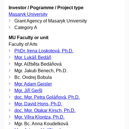
Investor / Pogramme / Project type
Masaryk University
Grant Agency of Masaryk University
Category A
MU Faculty or unit
Faculty of Arts
PhDr. Irena Loskotová, Ph.D.
Mgr. Lukáš Bedáň
Mgr. Alžběta Bedáňová
Mgr. Jakub Benech, Ph.D.
Bc. Ondrej Bobula
Mgr. Adam Geisler
Mgr. Jiří Geršl
doc. Mgr. Petra Goláňová, Ph.D.
Mgr. David Hons, Ph.D.
doc. Mgr. Otakar Kirsch, Ph.D.
Mgr. Věra Klontza, Ph.D.
Mgr. Bc. Anna Koudelková