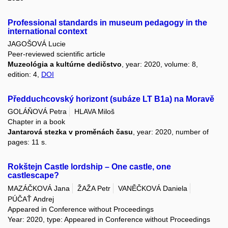
Professional standards in museum pedagogy in the
international context
JAGOŠOVÁ Lucie
Peer-reviewed scientific article
Muzeológia a kultúrne dedičstvo
, year: 2020, volume: 8,
edition: 4,
DOI
Předduchcovský horizont (subáze LT B1a) na Moravě
GOLÁŇOVÁ Petra
HLAVA Miloš
Chapter in a book
Jantarová stezka v proměnách času
, year: 2020, number of
pages: 11 s.
Rokštejn Castle lordship – One castle, one
castlescape?
MAZÁČKOVÁ Jana
ŽAŽA Petr
VANĚČKOVÁ Daniela
PÚČAŤ Andrej
Appeared in Conference without Proceedings
Year: 2020, type: Appeared in Conference without Proceedings