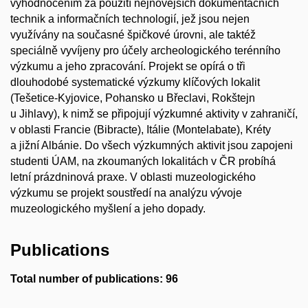
vyhodnocením za použití nejnovějších dokumentačních
technik a informačních technologií, jež jsou nejen
využívány na současné špičkové úrovni, ale taktéž
speciálně vyvíjeny pro účely archeologického terénního
výzkumu a jeho zpracování. Projekt se opírá o tři
dlouhodobé systematické výzkumy klíčových lokalit
(Tešetice-Kyjovice, Pohansko u Břeclavi, Rokštejn
u Jihlavy), k nimž se připojují výzkumné aktivity v zahraničí,
v oblasti Francie (Bibracte), Itálie (Montelabate), Kréty
a jižní Albánie. Do všech výzkumných aktivit jsou zapojeni
studenti ÚAM, na zkoumaných lokalitách v ČR probíhá
letní prázdninová praxe. V oblasti muzeologického
výzkumu se projekt soustředí na analýzu vývoje
muzeologického myšlení a jeho dopady.
Publications
Total number of publications: 96