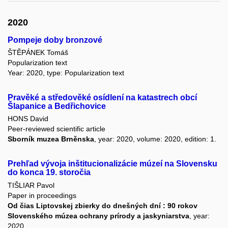
2020
Pompeje doby bronzové
ŠTĚPÁNEK Tomáš
Popularization text
Year: 2020, type: Popularization text
Pravěké a středověké osídlení na katastrech obcí
Šlapanice a Bedřichovice
HONS David
Peer-reviewed scientific article
Sborník muzea Brněnska
, year: 2020, volume: 2020, edition: 1.
Prehľad vývoja inštitucionalizácie múzeí na Slovensku
do konca 19. storočia
TIŠLIAR Pavol
Paper in proceedings
Od čias Liptovskej zbierky do dnešných dní : 90 rokov
Slovenského múzea ochrany prírody a jaskyniarstva
, year:
2020