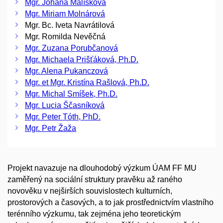
Mgr. Johana Malíšková
Mgr. Miriam Molnárová
Mgr. Bc. Iveta Navrátilová
Mgr. Romilda Nevěčná
Mgr. Zuzana Porubčanová
Mgr. Michaela Prišťáková, Ph.D.
Mgr. Alena Pukanczová
Mgr. et Mgr. Kristína Rašlová, Ph.D.
Mgr. Michal Smíšek, Ph.D.
Mgr. Lucia Ščasníková
Mgr. Peter Tóth, PhD.
Mgr. Petr Žaža
Projekt navazuje na dlouhodobý výzkum ÚAM FF MU
zaměřený na sociální struktury pravěku až raného
novověku v nejširších souvislostech kulturních,
prostorových a časových, a to jak prostřednictvím vlastního
terénního výzkumu, tak zejména jeho teoretickým