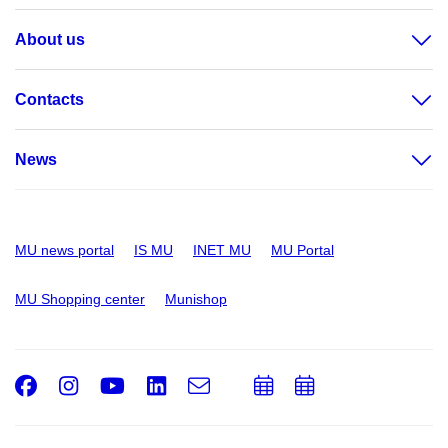
About us
Contacts
News
MU news portal
IS MU
INET MU
MU Portal
MU Shopping center
Munishop
Facebook
Instagram
Youtube
LinkedIn
e-
Add
Add
Email
mail
to
to
calendar
calendar