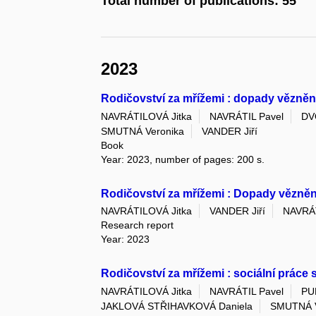
Total number of publications: 55
2023
Rodičovství za mřížemi : dopady věznění
NAVRÁTILOVÁ Jitka
NAVRÁTIL Pavel
DV
SMUTNÁ Veronika
VANDER Jiří
Book
Year: 2023, number of pages: 200 s.
Rodičovství za mřížemi : Dopady věznění
NAVRÁTILOVÁ Jitka
VANDER Jiří
NAVRÁT
Research report
Year: 2023
Rodičovství za mřížemi : sociální práce
NAVRÁTILOVÁ Jitka
NAVRÁTIL Pavel
PU
JAKLOVÁ STŘIHAVKOVÁ Daniela
SMUTNÁ V