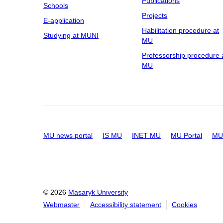
Publications
Schools
Projects
E-application
Habilitation procedure at
Studying at MUNI
MU
Professorship procedure 
MU
MU news portal
IS MU
INET MU
MU Portal
MU 
© 2026
Masaryk University
Webmaster
Accessibility statement
Cookies