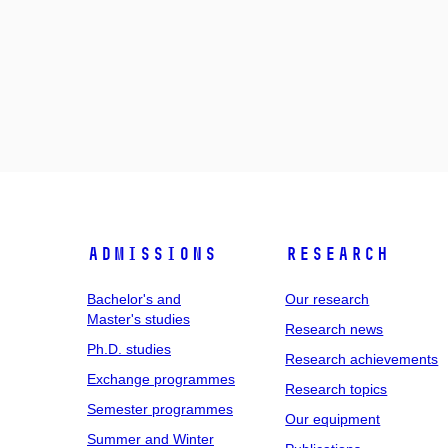
Admissions
Research
Bachelor's and
Our research
Master's studies
Research news
Ph.D. studies
Research achievements
Exchange programmes
Research topics
Semester programmes
Our equipment
Summer and Winter