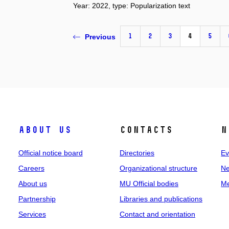
Year: 2022, type: Popularization text
1
2
3
4
5
Previous
About us
Contacts
N
Official notice board
Directories
Ev
Careers
Organizational structure
Ne
About us
MU Official bodies
Me
Partnership
Libraries and publications
Services
Contact and orientation