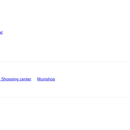
at
Shopping center
Munishop