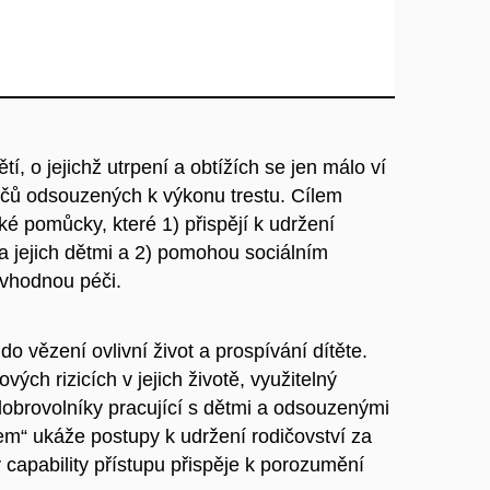
tí, o jejichž utrpení a obtížích se jen málo ví
dičů odsouzených k výkonu trestu. Cílem
cké pomůcky, které 1) přispějí k udržení
 a jejich dětmi a 2) pomohou sociálním
vhodnou péči.
o vězení ovlivní život a prospívání dítěte.
ých rizicích v jejich životě, využitelný
brovolníky pracující s dětmi a odsouzenými
čem“ ukáže postupy k udržení rodičovství za
capability přístupu přispěje k porozumění