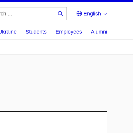
English
Search
...
Ukraine
Students
Employees
Alumni