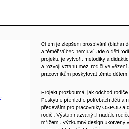
Cílem je zlepšení prospívání (blaha) dě
a téměř vůbec nemluví. Jde o děti ro
projektu je vytvořit metodiky a didakti
a rozvoji vztahu mezi rodiči ve vězení
pracovníkům poskytovat těmto dětem 
Projekt prozkoumá, jak odchod rodiče d
c
Poskytne přehled o potřebách dětí a nov
především pro pracovníky OSPOD a do
rodiči. Výstup nazvaný „I nadále rodi
mřížemi. Výzkumný design ukotvený v 