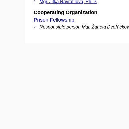
Mgr. Jitka Navrátilová, Ph.D.
Cooperating Organization
Prison Fellowship
Responsible person Mgr. Žaneta Dvořáčková