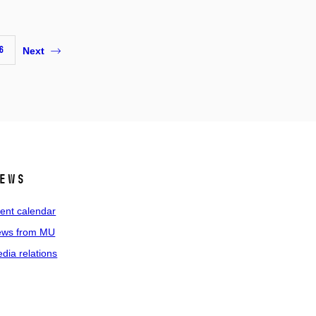
6
Next
ews
ent calendar
ws from MU
dia relations