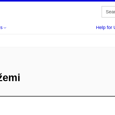
us
Help for 
žemi