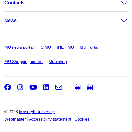
Contacts
News
MU news portal
IS MU
INET MU
MU Portal
MU Shopping center
Munishop
Facebook
Instagram
Youtube
LinkedIn
e-
Add
Add
Email
mail
to
to
calendar
calendar
© 2026
Masaryk University
Webmaster
Accessibility statement
Cookies