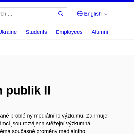
English
Search
...
Ukraine
Students
Employees
Alumni
publik II
rané problémy mediálního výzkumu. Zahrnuje
rámci jsou rozvíjena stěžejní výzkumná
 téma současné proměny mediálního