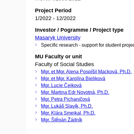
Project Period
1/2022 - 12/2022
Investor / Pogramme / Project type
Masaryk University
Specific research - support for student proje
MU Faculty or unit
Faculty of Social Studies
Mgr. et Mgr. Alena Pospíšil Macková, Ph.D.
Mgr. et Mgr. Karolína Bieliková
Mgr. Lucie Čejková
Mgr. Martina Edr Novotná, Ph.D.
Mgr. Petra Pichaničová
Mgr. Lukáš Slavík, Ph.D.
Mgr. Klára Smejkal, Ph.D.
Mgr. Štěpán Žádník