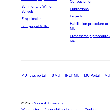
Our equipment
Summer and Winter
Publications
Schools
Projects
E-application
Habilitation procedure at
Studying at MUNI
MU
Professorship procedure 
MU
MU news portal
IS MU
INET MU
MU Portal
MU 
© 2026
Masaryk University
Webmaster
Accessibility statement
Cookies