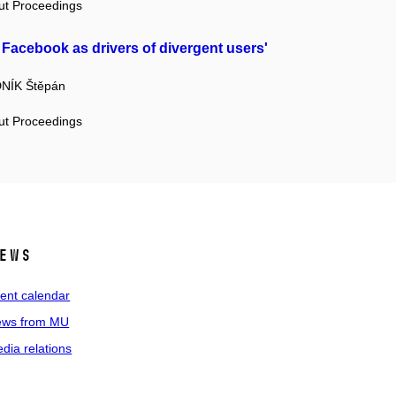
out Proceedings
Facebook as drivers of divergent users'
NÍK Štěpán
out Proceedings
ews
ent calendar
ws from MU
dia relations