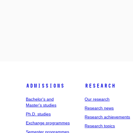
Admissions
Research
Bachelor's and
Our research
Master's studies
Research news
Ph.D. studies
Research achievements
Exchange programmes
Research topics
Semester programmes