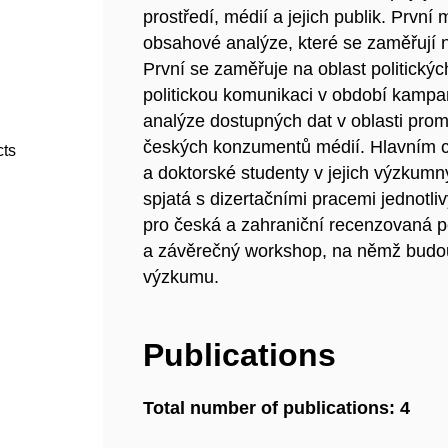
prostředí, médií a jejich publik. Prvn
obsahové analýze, které se zaměřují n
První se zaměřuje na oblast politických
politickou komunikaci v období kampa
analýze dostupných dat v oblasti pro
českých konzumentů médií. Hlavním cí
cts
a doktorské studenty v jejich výzkumn
spjatá s dizertačními pracemi jednotl
pro česká a zahraniční recenzovaná p
a závěrečný workshop, na němž budou
výzkumu.
Publications
Total number of publications: 4