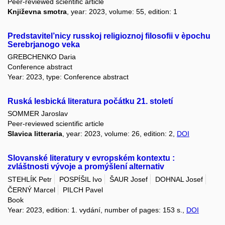
Peer-reviewed scientific article
Književna smotra
, year: 2023, volume: 55, edition: 1
Predstavitel’nicy russkoj religioznoj filosofii v èpochu
Serebrjanogo veka
GREBCHENKO Daria
Conference abstract
Year: 2023, type: Conference abstract
Ruská lesbická literatura počátku 21. století
SOMMER Jaroslav
Peer-reviewed scientific article
Slavica litteraria
, year: 2023, volume: 26, edition: 2,
DOI
Slovanské literatury v evropském kontextu :
zvláštnosti vývoje a promýšlení alternativ
STEHLÍK Petr
POSPÍŠIL Ivo
ŠAUR Josef
DOHNAL Josef
ČERNÝ Marcel
PILCH Pavel
Book
Year: 2023, edition: 1. vydání, number of pages: 153 s.,
DOI