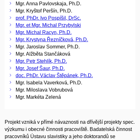
Mgr. Anna Pavlovskaja, Ph.D.
Mgr. Kryštof Peršín, Ph.D.
prof. PhDr. Ivo Pospíšil, DrSc.
Mgr. et Mgr. Michal Przybylski
Mgr. Michal Racyn, Ph.D.
Mgr. Krystyna Řezníčková, Ph.D.
Mgr. Jaroslav Sommer, Ph.D.
Mgr. Alžběta Stančáková
Mgr. Petr Stehlík, Ph.D.
Mgr. Josef Šaur, Ph.D.
doc. PhDr. Václav Štěpánek, Ph.D.
Mgr. Isabela Vaverková, Ph.D.
Mgr. Miloslava Vobrubová
Mgr. Markéta Zelená
Projekt vzniká v přímé návaznosti na dřívější projekty spec.
výzkumu i obecné činnosti pracoviště. Badatelská činnost
pracovníků Ústavu slavistiky a jeho doktorandů se