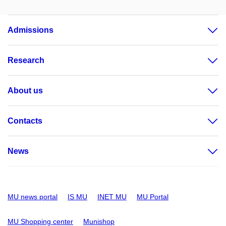
Admissions
Research
About us
Contacts
News
MU news portal
IS MU
INET MU
MU Portal
MU Shopping center
Munishop