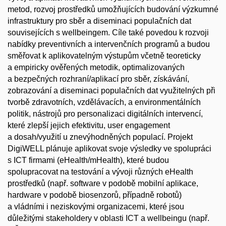
metod, rozvoj prostředků umožňujících budování výzkumné
infrastruktury pro sběr a diseminaci populačních dat
souvisejících s wellbeingem. Cíle také povedou k rozvoji
nabídky preventivních a intervenčních programů a budou
směřovat k aplikovatelným výstupům včetně teoreticky
a empiricky ověřených metodik, optimalizovaných
a bezpečných rozhraní/aplikací pro sběr, získávání,
zobrazování a diseminaci populačních dat využitelných při
tvorbě zdravotních, vzdělávacích, a environmentálních
politik, nástrojů pro personalizaci digitálních intervencí,
které zlepší jejich efektivitu, user engagement
a dosah/využití u znevýhodněných populací. Projekt
DigiWELL plánuje aplikovat svoje výsledky ve spolupráci
s ICT firmami (eHealth/mHealth), které budou
spolupracovat na testování a vývoji různých eHealth
prostředků (např. software v podobě mobilní aplikace,
hardware v podobě biosenzorů, případně robotů)
a vládními i neziskovými organizacemi, které jsou
důležitými stakeholdery v oblasti ICT a wellbeingu (např.