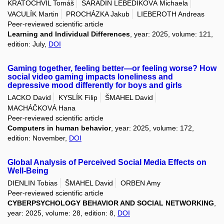
KRATOCHVÍL Tomáš
ŠARADÍN LEBEDÍKOVÁ Michaela
VACULÍK Martin
PROCHÁZKA Jakub
LIEBEROTH Andreas
Peer-reviewed scientific article
Learning and Individual Differences
, year: 2025, volume: 121,
edition: July,
DOI
Gaming together, feeling better—or feeling worse? How
social video gaming impacts loneliness and
depressive mood differently for boys and girls
LACKO David
KYSLÍK Filip
ŠMAHEL David
MACHÁČKOVÁ Hana
Peer-reviewed scientific article
Computers in human behavior
, year: 2025, volume: 172,
edition: November,
DOI
Global Analysis of Perceived Social Media Effects on
Well-Being
DIENLIN Tobias
ŠMAHEL David
ORBEN Amy
Peer-reviewed scientific article
CYBERPSYCHOLOGY BEHAVIOR AND SOCIAL NETWORKING
,
year: 2025, volume: 28, edition: 8,
DOI