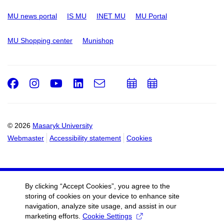
MU news portal
IS MU
INET MU
MU Portal
MU Shopping center
Munishop
Facebook
Instagram
Youtube
LinkedIn
e-
Add
Add
Email
mail
to
to
calendar
calendar
© 2026
Masaryk University
Webmaster
Accessibility statement
Cookies
By clicking “Accept Cookies”, you agree to the
storing of cookies on your device to enhance site
navigation, analyze site usage, and assist in our
marketing efforts.
Cookie Settings