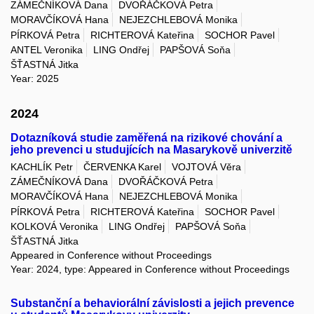
ZÁMEČNÍKOVÁ Dana
DVOŘÁČKOVÁ Petra
MORAVČÍKOVÁ Hana
NEJEZCHLEBOVÁ Monika
PÍRKOVÁ Petra
RICHTEROVÁ Kateřina
SOCHOR Pavel
ANTEL Veronika
LING Ondřej
PAPŠOVÁ Soňa
ŠŤASTNÁ Jitka
Year: 2025
2024
Dotazníková studie zaměřená na rizikové chování a
jeho prevenci u studujících na Masarykově univerzitě
KACHLÍK Petr
ČERVENKA Karel
VOJTOVÁ Věra
ZÁMEČNÍKOVÁ Dana
DVOŘÁČKOVÁ Petra
MORAVČÍKOVÁ Hana
NEJEZCHLEBOVÁ Monika
PÍRKOVÁ Petra
RICHTEROVÁ Kateřina
SOCHOR Pavel
KOLKOVÁ Veronika
LING Ondřej
PAPŠOVÁ Soňa
ŠŤASTNÁ Jitka
Appeared in Conference without Proceedings
Year: 2024, type: Appeared in Conference without Proceedings
Substanční a behaviorální závislosti a jejich prevence