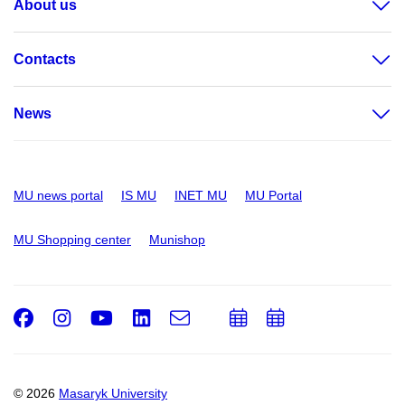
About us
Contacts
News
MU news portal
IS MU
INET MU
MU Portal
MU Shopping center
Munishop
Facebook
Instagram
Youtube
LinkedIn
e-
Add
Add
Email
mail
to
to
calendar
calendar
© 2026
Masaryk University