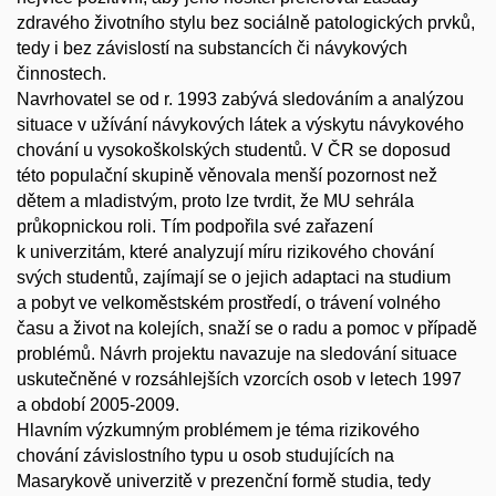
zdravého životního stylu bez sociálně patologických prvků,
tedy i bez závislostí na substancích či návykových
činnostech.
Navrhovatel se od r. 1993 zabývá sledováním a analýzou
situace v užívání návykových látek a výskytu návykového
chování u vysokoškolských studentů. V ČR se doposud
této populační skupině věnovala menší pozornost než
dětem a mladistvým, proto lze tvrdit, že MU sehrála
průkopnickou roli. Tím podpořila své zařazení
k univerzitám, které analyzují míru rizikového chování
svých studentů, zajímají se o jejich adaptaci na studium
a pobyt ve velkoměstském prostředí, o trávení volného
času a život na kolejích, snaží se o radu a pomoc v případě
problémů. Návrh projektu navazuje na sledování situace
uskutečněné v rozsáhlejších vzorcích osob v letech 1997
a období 2005-2009.
Hlavním výzkumným problémem je téma rizikového
chování závislostního typu u osob studujících na
Masarykově univerzitě v prezenční formě studia, tedy