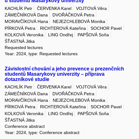
u studentů Masarykovy univerzity
KACHLÍK Petr
ČERVENKA Karel
VOJTOVÁ Věra
ZÁMEČNÍKOVÁ Dana
DVOŘÁČKOVÁ Petra
MORAVČÍKOVÁ Hana
NEJEZCHLEBOVÁ Monika
PÍRKOVÁ Petra
RICHTEROVÁ Kateřina
SOCHOR Pavel
KOLKOVÁ Veronika
LING Ondřej
PAPŠOVÁ Soňa
ŠŤASTNÁ Jitka
Requested lectures
Year: 2024, type: Requested lectures
Závislostní chování a jeho prevence u prezenčních
studentů Masarykovy univerzity – příprava
dotazníkové studie
KACHLÍK Petr
ČERVENKA Karel
VOJTOVÁ Věra
ZÁMEČNÍKOVÁ Dana
DVOŘÁČKOVÁ Petra
MORAVČÍKOVÁ Hana
NEJEZCHLEBOVÁ Monika
PÍRKOVÁ Petra
RICHTEROVÁ Kateřina
SOCHOR Pavel
KOLKOVÁ Veronika
LING Ondřej
PAPŠOVÁ Soňa
ŠŤASTNÁ Jitka
Conference abstract
Year: 2024, type: Conference abstract