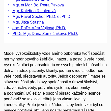
Mgr. et Mgr. Bc. Petra Pírková
Mgr. Kateřina Richterová
Mgr. Pavel Sochor, Ph.D. et Ph.D.
Mgr. Jitka Šťastná
doc. PhDr. Věra Vojtová, Ph.D.
PhDr. Mgr. Dana Zámečníková, Ph.D.
Model vysokoškolsky vzdělaného odborníka tvoří součást
normy hodnotového žebříčku, názorů a postojů veřejnosti.
Vysokoškoláci po absolutoriu ve svých profesích působí na
děti a mládež, pacienty, klienty, jednají s rodiči, odbornou
veřejností, představují autority. Jejich osobnostní image se
stává součástí představy společnosti o úrovni školství,
zdravotnictví, vědy, právního systému, ekonomiky
a podnikání. Důležitý je osobní příklad každého jedince,
poněvadž se tak zviditelňují jeho vlastní kvality
i nedostatky. Proto je velmi žádoucí, aby tento vzor byl co
nejvíce pozitivní, aby jeho nositel preferoval zásady