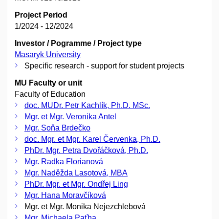
Project Period
1/2024 - 12/2024
Investor / Pogramme / Project type
Masaryk University
Specific research - support for student projects
MU Faculty or unit
Faculty of Education
doc. MUDr. Petr Kachlík, Ph.D. MSc.
Mgr. et Mgr. Veronika Antel
Mgr. Soňa Brdečko
doc. Mgr. et Mgr. Karel Červenka, Ph.D.
PhDr. Mgr. Petra Dvořáčková, Ph.D.
Mgr. Radka Florianová
Mgr. Naděžda Lasotová, MBA
PhDr. Mgr. et Mgr. Ondřej Ling
Mgr. Hana Moravčíková
Mgr. et Mgr. Monika Nejezchlebová
Mgr. Michaela Paťha