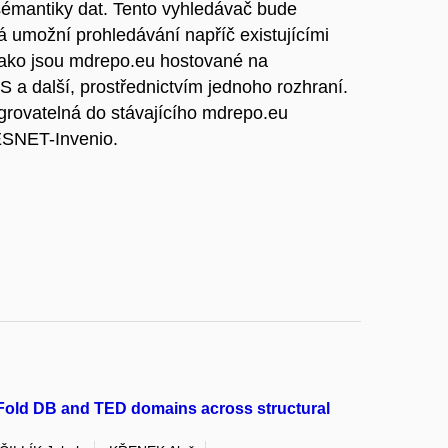
sémantiky dat. Tento vyhledávač bude
á umožní prohledávání napříč existujícími
, jako jsou mdrepo.eu hostované na
 a další, prostřednictvím jednoho rozhraní.
grovatelná do stávajícího mdrepo.eu
CESNET-Invenio.
haFold DB and TED domains across structural