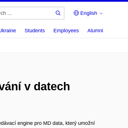
English
Search
...
Ukraine
Students
Employees
Alumni
vání v datech
ledávací engine pro MD data, který umožní