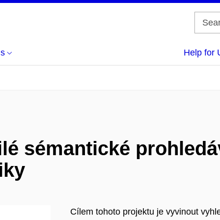
us
Help for 
ilé sémantické prohledá
iky
Cílem tohoto projektu je vyvinout vyh