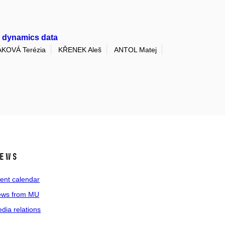
r dynamics data
KOVÁ Terézia
KŘENEK Aleš
ANTOL Matej
ews
ent calendar
ws from MU
dia relations