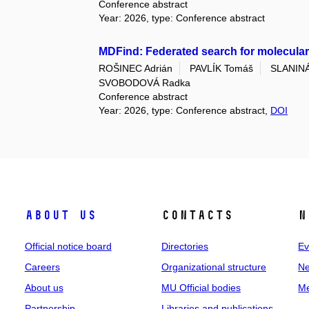
Conference abstract
Year: 2026, type: Conference abstract
MDFind: Federated search for molecula
ROŠINEC Adrián
PAVLÍK Tomáš
SLANINÁ
SVOBODOVÁ Radka
Conference abstract
Year: 2026, type: Conference abstract,
DOI
About us
Contacts
N
Official notice board
Directories
Ev
Careers
Organizational structure
Ne
About us
MU Official bodies
Me
Partnership
Libraries and publications