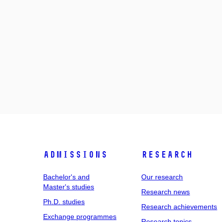
Admissions
Research
Bachelor's and
Our research
Master's studies
Research news
Ph.D. studies
Research achievements
Exchange programmes
Research topics