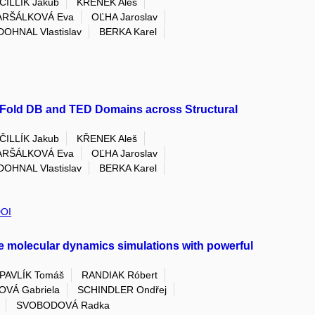
ČILLÍK Jakub
KŘENEK Aleš
RŠÁLKOVÁ Eva
OĽHA Jaroslav
DOHNAL Vlastislav
BERKA Karel
haFold DB and TED Domains across Structural
ČILLÍK Jakub
KŘENEK Aleš
RŠÁLKOVÁ Eva
OĽHA Jaroslav
DOHNAL Vlastislav
BERKA Karel
OI
molecular dynamics simulations with powerful
PAVLÍK Tomáš
RANDIAK Róbert
VÁ Gabriela
SCHINDLER Ondřej
SVOBODOVÁ Radka