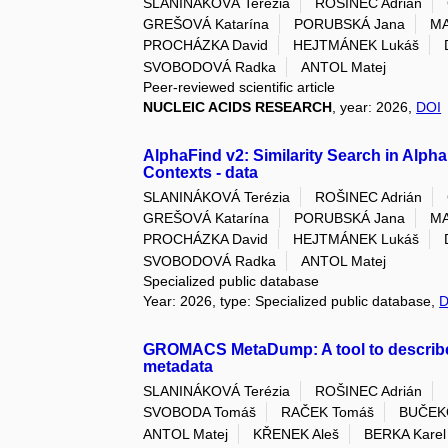
SLANINÁKOVÁ Terézia
ROŠINEC Adrián
GREŠOVÁ Katarína
PORUBSKÁ Jana
MA
PROCHÁZKA David
HEJTMÁNEK Lukáš
SVOBODOVÁ Radka
ANTOL Matej
Peer-reviewed scientific article
NUCLEIC ACIDS RESEARCH
, year: 2026,
DOI
AlphaFind v2: Similarity Search in Alp
Contexts - data
SLANINÁKOVÁ Terézia
ROŠINEC Adrián
GREŠOVÁ Katarína
PORUBSKÁ Jana
MA
PROCHÁZKA David
HEJTMÁNEK Lukáš
SVOBODOVÁ Radka
ANTOL Matej
Specialized public database
Year: 2026, type: Specialized public database,
D
GROMACS MetaDump: A tool to describe 
metadata
SLANINÁKOVÁ Terézia
ROŠINEC Adrián
SVOBODA Tomáš
RAČEK Tomáš
BUČEKO
ANTOL Matej
KŘENEK Aleš
BERKA Karel