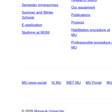
Semester programmes
Our equipment
Summer and Winter
Publications
Schools
Projects
E-application
Habilitation procedure at
Studying at MUNI
MU
Professorship procedure 
MU
MU news portal
IS MU
INET MU
MU Portal
MU 
© 2026
Masaryk University