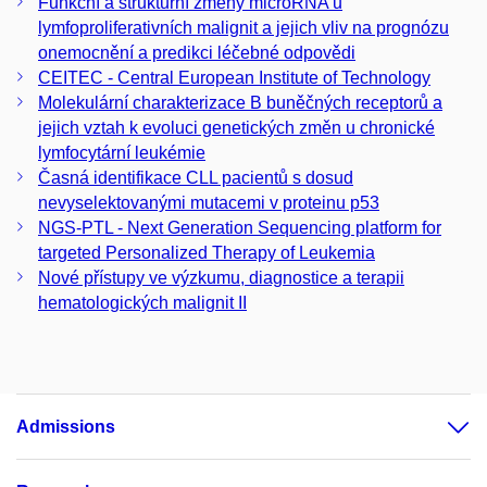
Funkční a strukturní změny microRNA u
lymfoproliferativních malignit a jejich vliv na prognózu
onemocnění a predikci léčebné odpovědi
CEITEC - Central European Institute of Technology
Molekulární charakterizace B buněčných receptorů a
jejich vztah k evoluci genetických změn u chronické
lymfocytární leukémie
Časná identifikace CLL pacientů s dosud
nevyselektovanými mutacemi v proteinu p53
NGS-PTL - Next Generation Sequencing platform for
targeted Personalized Therapy of Leukemia
Nové přístupy ve výzkumu, diagnostice a terapii
hematologických malignit II
Admissions