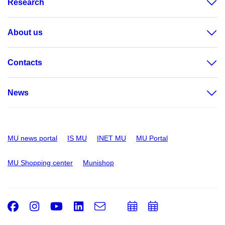
Research
About us
Contacts
News
MU news portal
IS MU
INET MU
MU Portal
MU Shopping center
Munishop
Facebook
Instagram
Youtube
LinkedIn
e-
Add
Add
Email
mail
to
to