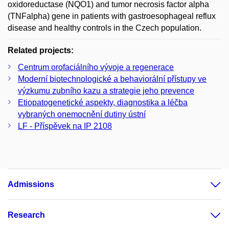
oxidoreductase (NQO1) and tumor necrosis factor alpha
(TNFalpha) gene in patients with gastroesophageal reflux
disease and healthy controls in the Czech population.
Related projects:
Centrum orofaciálního vývoje a regenerace
Moderní biotechnologické a behaviorální přístupy ve
výzkumu zubního kazu a strategie jeho prevence
Etiopatogenetické aspekty, diagnostika a léčba
vybraných onemocnění dutiny ústní
LF - Příspěvek na IP 2108
Admissions
Research