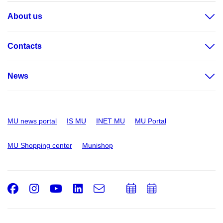
About us
Contacts
News
MU news portal
IS MU
INET MU
MU Portal
MU Shopping center
Munishop
Facebook
Instagram
Youtube
LinkedIn
e-
Add
Add
Email
mail
to
to
calendar
calendar