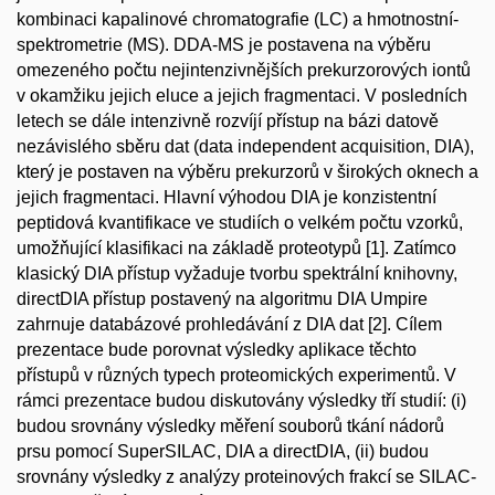
kombinaci kapalinové chromatografie (LC) a hmotnostní-
spektrometrie (MS). DDA-MS je postavena na výběru
omezeného počtu nejintenzivnějších prekurzorových iontů
v okamžiku jejich eluce a jejich fragmentaci. V posledních
letech se dále intenzivně rozvíjí přístup na bázi datově
nezávislého sběru dat (data independent acquisition, DIA),
který je postaven na výběru prekurzorů v širokých oknech a
jejich fragmentaci. Hlavní výhodou DIA je konzistentní
peptidová kvantifikace ve studiích o velkém počtu vzorků,
umožňující klasifikaci na základě proteotypů [1]. Zatímco
klasický DIA přístup vyžaduje tvorbu spektrální knihovny,
directDIA přístup postavený na algoritmu DIA Umpire
zahrnuje databázové prohledávání z DIA dat [2]. Cílem
prezentace bude porovnat výsledky aplikace těchto
přístupů v různých typech proteomických experimentů. V
rámci prezentace budou diskutovány výsledky tří studií: (i)
budou srovnány výsledky měření souborů tkání nádorů
prsu pomocí SuperSILAC, DIA a directDIA, (ii) budou
srovnány výsledky z analýzy proteinových frakcí se SILAC-