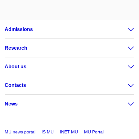
Admissions
Research
About us
Contacts
News
MU news portal
IS MU
INET MU
MU Portal