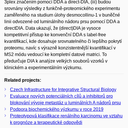
3plex značením pomocí DDA a direct-DIA, (iii) budou
srovnány výsledky z funkčně-proteomického experimentu
zaměřeného na studium úlohy desmocollinu-1 v buněčné
linii odvozené od luminálního nádoru prsu pomocí DDA a
directDIA. Data ukazují, že (direct)DIA je vysoce
kompetitivní přístup ke konvenční DDA s label-free
kvantifikací, kde dosahuje srovnatelného či lepšího pokrytí
proteomu, navíc s výrazně konzistentnější kvantifikací v
MS2 módu vedoucí ke kompletní datové matrici. To
předurčuje DIA k analýze velkých souborů vzorků v
klinickém a experimentálním výzkumu.
Related projects:
Czech Infrastructure for Integrative Structural Biology
Evaluace nových potenciálních cílů a inhibitorů pro
blokování vývoje metastáz u luminálních A nádorů prsu
Podpora biochemického výzkumu v roce 2019
Proteotypová klasifikace renálního karcinomu ve vztahu
k prognóze a terapeutické odpovědi