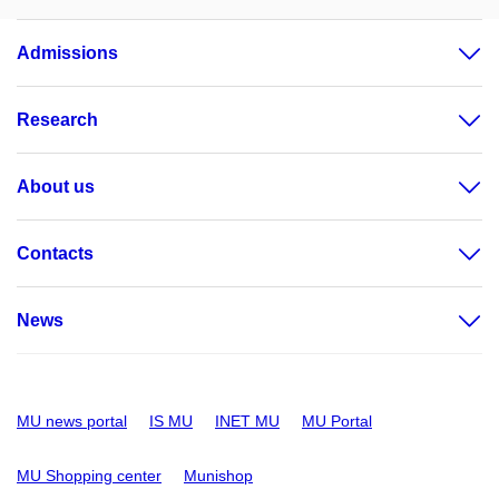
Admissions
Research
About us
Contacts
News
MU news portal
IS MU
INET MU
MU Portal
MU Shopping center
Munishop