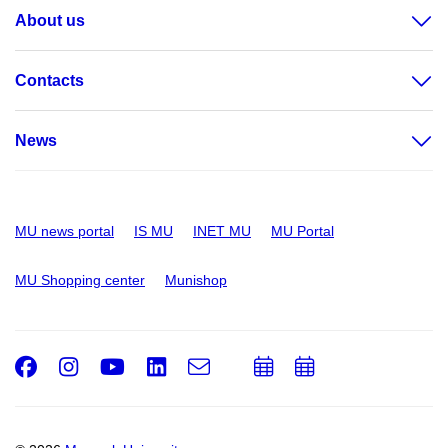
About us
Contacts
News
MU news portal
IS MU
INET MU
MU Portal
MU Shopping center
Munishop
Facebook
Instagram
Youtube
LinkedIn
e-
Add
Add
Email
mail
to
to
calendar
calendar